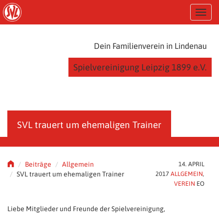
S
T
k
o
i
g
p
g
t
Dein Familienverein in Lindenau
l
o
e
m
Spielvereinigung Leipzig 1899 e.V.
n
a
a
i
v
n
i
c
g
o
a
n
SVL trauert um ehemaligen Trainer
t
t
i
e
o
n
n
t
Beiträge
Allgemein
14. APRIL
SVL trauert um ehemaligen Trainer
2017
ALLGEMEIN
,
VEREIN
EO
Liebe Mitglieder und Freunde der Spielvereinigung,