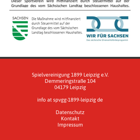
Spielvereinigung 1899 Leipzig e.V.
Demmeringstraße 104
04179 Leipzig
info at spvgg-1899-leipzig de
Datenschutz
Kontakt
Impressum