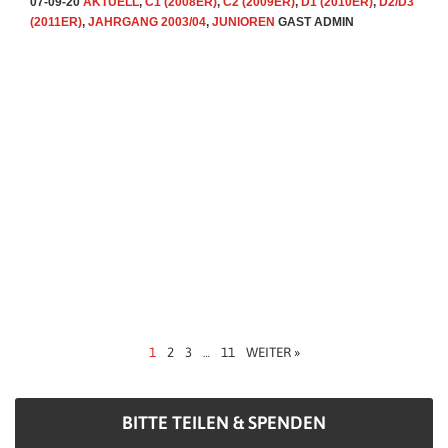
07-09-20
AKTUELL
,
C1 (2008ER)
,
C2 (2009ER)
,
D1 (2010ER)
,
D2/D3
(2011ER)
,
JAHRGANG 2003/04
,
JUNIOREN
GAST ADMIN
1
2
3
11
WEITER »
…
BITTE TEILEN & SPENDEN