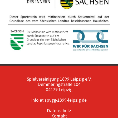
Spielvereinigung 1899 Leipzig e.V.
Demmeringstraße 104
04179 Leipzig
info at spvgg-1899-leipzig de
Datenschutz
Kontakt