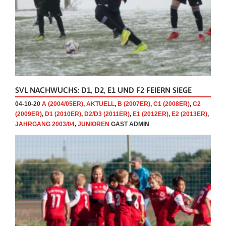
SVL NACHWUCHS: D1, D2, E1 UND F2 FEIERN SIEGE
04-10-20
A (2004/05ER)
,
AKTUELL
,
B (2007ER)
,
C1 (2008ER)
,
C2
(2009ER)
,
D1 (2010ER)
,
D2/D3 (2011ER)
,
E1 (2012ER)
,
E2 (2013ER)
,
JAHRGANG 2003/04
,
JUNIOREN
GAST ADMIN