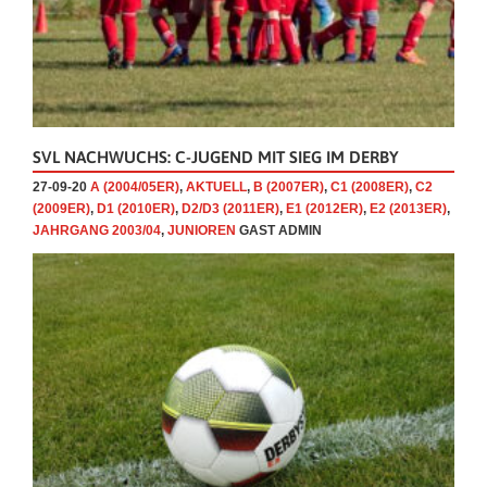
SVL NACHWUCHS: C-JUGEND MIT SIEG IM DERBY
27-09-20
A (2004/05ER)
,
AKTUELL
,
B (2007ER)
,
C1 (2008ER)
,
C2
(2009ER)
,
D1 (2010ER)
,
D2/D3 (2011ER)
,
E1 (2012ER)
,
E2 (2013ER)
,
JAHRGANG 2003/04
,
JUNIOREN
GAST ADMIN