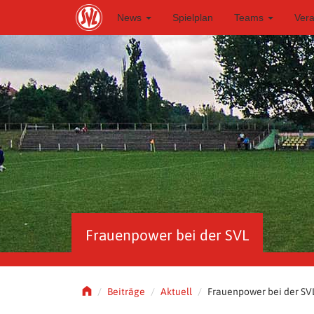
S
News
Spielplan
Teams
Ver
k
i
p
t
o
m
a
i
n
c
o
n
t
e
n
t
Frauenpower bei der SVL
Beiträge
Aktuell
Frauenpower bei der SV