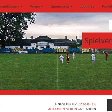
anstaltungen
Verein
Sponsoring
Jobbörse
Konta
Spielver
L
1. NOVEMBER 2022
AKTUELL
,
ALLGEMEIN
,
VEREIN
GAST ADMIN