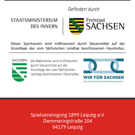
Spielvereinigung 1899 Leipzig e.V.
Demmeringstraße 104
04179 Leipzig