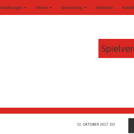
anstaltungen
Verein
Sponsoring
Jobbörse
Konta
Spielver
31. OKTOBER 2017 EO