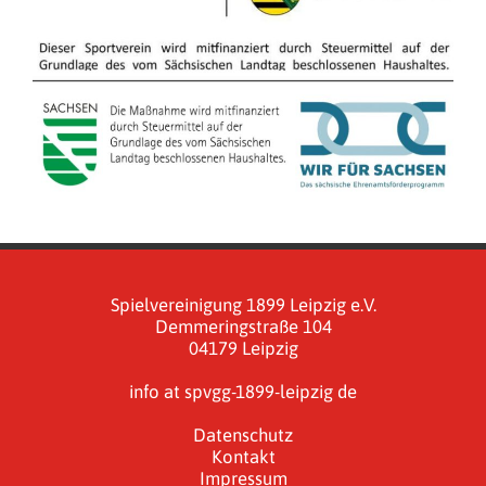
Spielvereinigung 1899 Leipzig e.V.
Demmeringstraße 104
04179 Leipzig
info at spvgg-1899-leipzig de
Datenschutz
Kontakt
Impressum