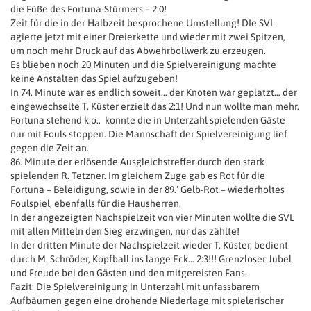
die Füße des Fortuna-Stürmers – 2:0!
Zeit für die in der Halbzeit besprochene Umstellung! DIe SVL
agierte jetzt mit einer Dreierkette und wieder mit zwei Spitzen,
um noch mehr Druck auf das Abwehrbollwerk zu erzeugen.
Es blieben noch 20 Minuten und die Spielvereinigung machte
keine Anstalten das Spiel aufzugeben!
In 74. Minute war es endlich soweit… der Knoten war geplatzt… der
eingewechselte T. Küster erzielt das 2:1! Und nun wollte man mehr.
Fortuna stehend k.o., konnte die in Unterzahl spielenden Gäste
nur mit Fouls stoppen. Die Mannschaft der Spielvereinigung lief
gegen die Zeit an.
86. Minute der erlösende Ausgleichstreffer durch den stark
spielenden R. Tetzner. Im gleichem Zuge gab es Rot für die
Fortuna – Beleidigung, sowie in der 89.‘ Gelb-Rot – wiederholtes
Foulspiel, ebenfalls für die Hausherren.
In der angezeigten Nachspielzeit von vier Minuten wollte die SVL
mit allen Mitteln den Sieg erzwingen, nur das zählte!
In der dritten Minute der Nachspielzeit wieder T. Küster, bedient
durch M. Schröder, Kopfball ins lange Eck… 2:3!!! Grenzloser Jubel
und Freude bei den Gästen und den mitgereisten Fans.
Fazit: Die Spielvereinigung in Unterzahl mit unfassbarem
Aufbäumen gegen eine drohende Niederlage mit spielerischer