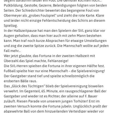
begeht daraufhin selber ein Foul. Die Gemüter kochten hoch…
Pulkbildung, Gestoße, Gezerre, Beleidigungen folgten von beiden
Seiten. Der Schiedsrichter bewertet das begangene Foul von
Obermeyer als „grobes Foulspiel“ und zieht die rote Karte. Klare
und leider nicht einzige Fehlentscheidung des Schiris an diesem
Spieltag.
In der Halbzeitpause hat man den Spielern der SVL ganz klar vor
Augen gehalten, dass man hier auch mit zehn Mann bestehen
kann. Man traf noch kurze Absprachen für etwaige Umstellungen
und zog die zweite Spitze zurück. Die Mannschaft wollte auf jeden
Fall mehr…
Wer jetzt glaubte, das Fortuna in der zweiten Halbzeit mit
Überzahl das Spiel machte, Fehlanzeige!
Die SVL-Herren spielten die Fortuna in ihrer eigenen Hälfte fest.
Fußball spielte hier nur eine Mannschaft – die Spielvereinigung!
Der Gastgeber stand tief und spielte schnellstmöglich die
eroberten Bälle raus.
Das „Glück des Tüchtigen“ blieb der Spielvereinigung bisweilen
verwehrt. Im Gegenteil, 65. Minute, ein rausgeschlagener Ball der
Gastgeber und wieder ist es Richter, der alleine auf F. Bauer
zuläuft. Riesen Parade von unserem jungen Torhüter! Erst im
zweiten Versuch konnte die Fortuna jubeln. Unglücklich prallt der
abgewehrte Ball von dem hinzueilenden Verteidiger wieder vor