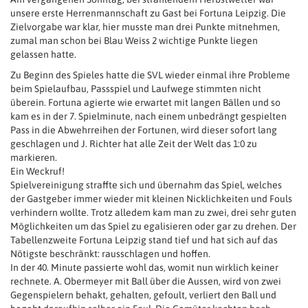
unsere erste Herrenmannschaft zu Gast bei Fortuna Leipzig. Die
Zielvorgabe war klar, hier musste man drei Punkte mitnehmen,
zumal man schon bei Blau Weiss 2 wichtige Punkte liegen
gelassen hatte.
Zu Beginn des Spieles hatte die SVL wieder einmal ihre Probleme
beim Spielaufbau, Passspiel und Laufwege stimmten nicht
überein. Fortuna agierte wie erwartet mit langen Bällen und so
kam es in der 7. Spielminute, nach einem unbedrängt gespielten
Pass in die Abwehrreihen der Fortunen, wird dieser sofort lang
geschlagen und J. Richter hat alle Zeit der Welt das 1:0 zu
markieren.
Ein Weckruf!
Spielvereinigung straffte sich und übernahm das Spiel, welches
der Gastgeber immer wieder mit kleinen Nicklichkeiten und Fouls
verhindern wollte. Trotz alledem kam man zu zwei, drei sehr guten
Möglichkeiten um das Spiel zu egalisieren oder gar zu drehen. Der
Tabellenzweite Fortuna Leipzig stand tief und hat sich auf das
Nötigste beschränkt: rausschlagen und hoffen.
In der 40. Minute passierte wohl das, womit nun wirklich keiner
rechnete. A. Obermeyer mit Ball über die Aussen, wird von zwei
Gegenspielern behakt, gehalten, gefoult, verliert den Ball und