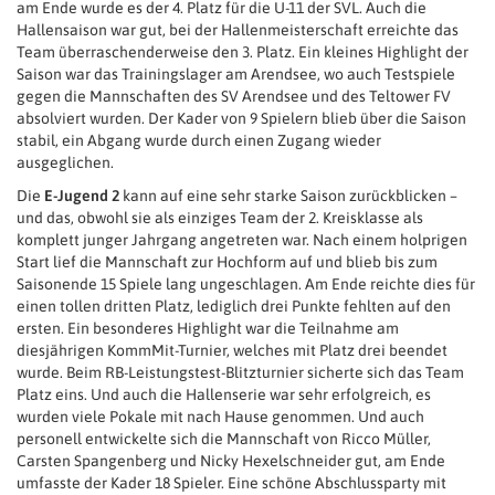
am Ende wurde es der 4. Platz für die U-11 der SVL. Auch die
Hallensaison war gut, bei der Hallenmeisterschaft erreichte das
Team überraschenderweise den 3. Platz. Ein kleines Highlight der
Saison war das Trainingslager am Arendsee, wo auch Testspiele
gegen die Mannschaften des SV Arendsee und des Teltower FV
absolviert wurden. Der Kader von 9 Spielern blieb über die Saison
stabil, ein Abgang wurde durch einen Zugang wieder
ausgeglichen.
Die
E-Jugend 2
kann auf eine sehr starke Saison zurückblicken –
und das, obwohl sie als einziges Team der 2. Kreisklasse als
komplett junger Jahrgang angetreten war. Nach einem holprigen
Start lief die Mannschaft zur Hochform auf und blieb bis zum
Saisonende 15 Spiele lang ungeschlagen. Am Ende reichte dies für
einen tollen dritten Platz, lediglich drei Punkte fehlten auf den
ersten. Ein besonderes Highlight war die Teilnahme am
diesjährigen KommMit-Turnier, welches mit Platz drei beendet
wurde. Beim RB-Leistungstest-Blitzturnier sicherte sich das Team
Platz eins. Und auch die Hallenserie war sehr erfolgreich, es
wurden viele Pokale mit nach Hause genommen. Und auch
personell entwickelte sich die Mannschaft von Ricco Müller,
Carsten Spangenberg und Nicky Hexelschneider gut, am Ende
umfasste der Kader 18 Spieler. Eine schöne Abschlussparty mit