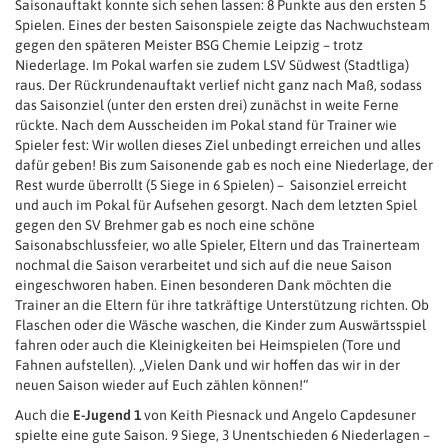
Saisonauftakt konnte sich sehen lassen: 8 Punkte aus den ersten 5
Spielen. Eines der besten Saisonspiele zeigte das Nachwuchsteam
gegen den späteren Meister BSG Chemie Leipzig – trotz
Niederlage. Im Pokal warfen sie zudem LSV Südwest (Stadtliga)
raus. Der Rückrundenauftakt verlief nicht ganz nach Maß, sodass
das Saisonziel (unter den ersten drei) zunächst in weite Ferne
rückte. Nach dem Ausscheiden im Pokal stand für Trainer wie
Spieler fest: Wir wollen dieses Ziel unbedingt erreichen und alles
dafür geben! Bis zum Saisonende gab es noch eine Niederlage, der
Rest wurde überrollt (5 Siege in 6 Spielen) – Saisonziel erreicht
und auch im Pokal für Aufsehen gesorgt. Nach dem letzten Spiel
gegen den SV Brehmer gab es noch eine schöne
Saisonabschlussfeier, wo alle Spieler, Eltern und das Trainerteam
nochmal die Saison verarbeitet und sich auf die neue Saison
eingeschworen haben. Einen besonderen Dank möchten die
Trainer an die Eltern für ihre tatkräftige Unterstützung richten. Ob
Flaschen oder die Wäsche waschen, die Kinder zum Auswärtsspiel
fahren oder auch die Kleinigkeiten bei Heimspielen (Tore und
Fahnen aufstellen). „Vielen Dank und wir hoffen das wir in der
neuen Saison wieder auf Euch zählen können!“
Auch die
E-Jugend 1
von Keith Piesnack und Angelo Capdesuner
spielte eine gute Saison. 9 Siege, 3 Unentschieden 6 Niederlagen –