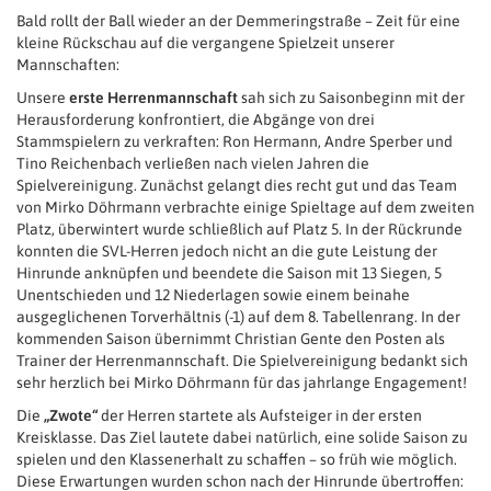
Bald rollt der Ball wieder an der Demmeringstraße – Zeit für eine
kleine Rückschau auf die vergangene Spielzeit unserer
Mannschaften:
Unsere
erste Herrenmannschaft
sah sich zu Saisonbeginn mit der
Herausforderung konfrontiert, die Abgänge von drei
Stammspielern zu verkraften: Ron Hermann, Andre Sperber und
Tino Reichenbach verließen nach vielen Jahren die
Spielvereinigung. Zunächst gelangt dies recht gut und das Team
von Mirko Döhrmann verbrachte einige Spieltage auf dem zweiten
Platz, überwintert wurde schließlich auf Platz 5. In der Rückrunde
konnten die SVL-Herren jedoch nicht an die gute Leistung der
Hinrunde anknüpfen und beendete die Saison mit 13 Siegen, 5
Unentschieden und 12 Niederlagen sowie einem beinahe
ausgeglichenen Torverhältnis (-1) auf dem 8. Tabellenrang. In der
kommenden Saison übernimmt Christian Gente den Posten als
Trainer der Herrenmannschaft. Die Spielvereinigung bedankt sich
sehr herzlich bei Mirko Döhrmann für das jahrlange Engagement!
Die
„Zwote“
der Herren startete als Aufsteiger in der ersten
Kreisklasse. Das Ziel lautete dabei natürlich, eine solide Saison zu
spielen und den Klassenerhalt zu schaffen – so früh wie möglich.
Diese Erwartungen wurden schon nach der Hinrunde übertroffen: