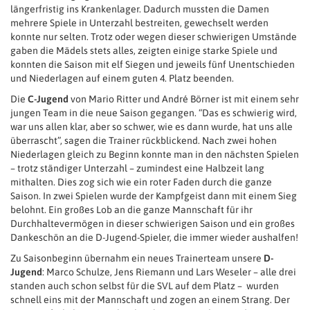
längerfristig ins Krankenlager. Dadurch mussten die Damen
mehrere Spiele in Unterzahl bestreiten, gewechselt werden
konnte nur selten. Trotz oder wegen dieser schwierigen Umstände
gaben die Mädels stets alles, zeigten einige starke Spiele und
konnten die Saison mit elf Siegen und jeweils fünf Unentschieden
und Niederlagen auf einem guten 4. Platz beenden.
Die
C-Jugend
von Mario Ritter und André Börner ist mit einem sehr
jungen Team in die neue Saison gegangen. “Das es schwierig wird,
war uns allen klar, aber so schwer, wie es dann wurde, hat uns alle
überrascht”, sagen die Trainer rückblickend. Nach zwei hohen
Niederlagen gleich zu Beginn konnte man in den nächsten Spielen
– trotz ständiger Unterzahl – zumindest eine Halbzeit lang
mithalten. Dies zog sich wie ein roter Faden durch die ganze
Saison. In zwei Spielen wurde der Kampfgeist dann mit einem Sieg
belohnt. Ein großes Lob an die ganze Mannschaft für ihr
Durchhaltevermögen in dieser schwierigen Saison und ein großes
Dankeschön an die D-Jugend-Spieler, die immer wieder aushalfen!
Zu Saisonbeginn übernahm ein neues Trainerteam unsere
D-
Jugend
: Marco Schulze, Jens Riemann und Lars Weseler – alle drei
standen auch schon selbst für die SVL auf dem Platz – wurden
schnell eins mit der Mannschaft und zogen an einem Strang. Der