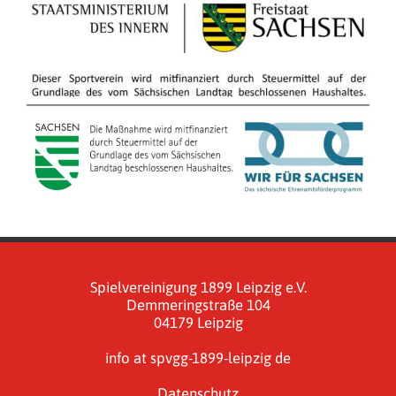
Spielvereinigung 1899 Leipzig e.V.
Demmeringstraße 104
04179 Leipzig
info at spvgg-1899-leipzig de
Datenschutz