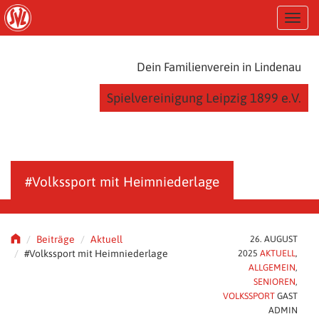
S
T
k
o
i
g
p
g
t
Dein Familienverein in Lindenau
l
o
e
m
Spielvereinigung Leipzig 1899 e.V.
n
a
a
i
v
n
i
c
g
o
a
n
#Volkssport mit Heimniederlage
t
t
i
e
o
n
n
t
Beiträge
Aktuell
26. AUGUST
#Volkssport mit Heimniederlage
2025
AKTUELL
,
ALLGEMEIN
,
SENIOREN
,
VOLKSSPORT
GAST
ADMIN