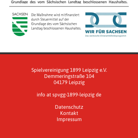
Spielvereinigung 1899 Leipzig e.V.
Demmeringstraße 104
04179 Leipzig
info at spvgg-1899-leipzig de
Datenschutz
Kontakt
Impressum