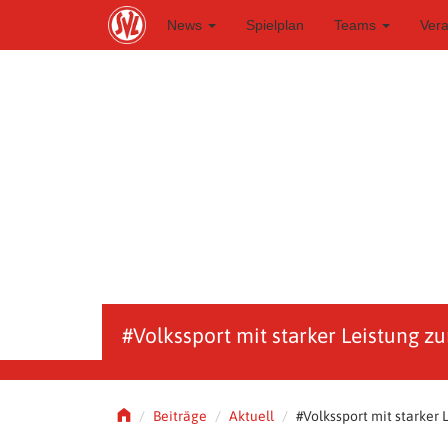
S
News
Spielplan
Teams
Ver
k
i
p
t
o
m
a
i
n
c
o
n
t
e
n
t
#Volkssport mit starker Leistung z
Beiträge
Aktuell
#Volkssport mit starker