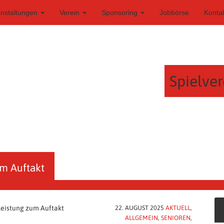
anstaltungen
Verein
Sponsoring
Jobbörse
Konta
Spielver
um Auftakt
 Leistung zum Auftakt
22. AUGUST 2025
AKTUELL
,
ALLGEMEIN
,
SENIOREN
,