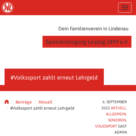
S
T
k
o
i
g
p
g
t
Dein Familienverein in Lindenau
l
o
e
m
Spielvereinigung Leipzig 1899 e.V.
n
a
a
i
v
n
i
c
g
o
a
n
#Volkssport zahlt erneut Lehrgeld
t
t
i
e
o
n
n
t
Beiträge
Aktuell
6. SEPTEMBER
#Volkssport zahlt erneut Lehrgeld
2022
AKTUELL
,
ALLGEMEIN
,
SENIOREN
,
VOLKSSPORT
GAST
ADMIN