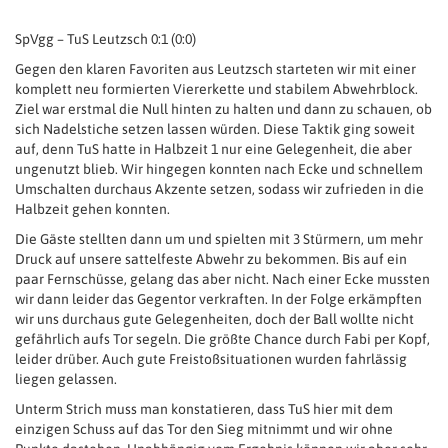
SpVgg – TuS Leutzsch 0:1 (0:0)
Gegen den klaren Favoriten aus Leutzsch starteten wir mit einer
komplett neu formierten Viererkette und stabilem Abwehrblock.
Ziel war erstmal die Null hinten zu halten und dann zu schauen, ob
sich Nadelstiche setzen lassen würden. Diese Taktik ging soweit
auf, denn TuS hatte in Halbzeit 1 nur eine Gelegenheit, die aber
ungenutzt blieb. Wir hingegen konnten nach Ecke und schnellem
Umschalten durchaus Akzente setzen, sodass wir zufrieden in die
Halbzeit gehen konnten.
Die Gäste stellten dann um und spielten mit 3 Stürmern, um mehr
Druck auf unsere sattelfeste Abwehr zu bekommen. Bis auf ein
paar Fernschüsse, gelang das aber nicht. Nach einer Ecke mussten
wir dann leider das Gegentor verkraften. In der Folge erkämpften
wir uns durchaus gute Gelegenheiten, doch der Ball wollte nicht
gefährlich aufs Tor segeln. Die größte Chance durch Fabi per Kopf,
leider drüber. Auch gute Freistoßsituationen wurden fahrlässig
liegen gelassen.
Unterm Strich muss man konstatieren, dass TuS hier mit dem
einzigen Schuss auf das Tor den Sieg mitnimmt und wir ohne