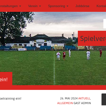
anstaltungen
Verein
Sponsoring
Jobbörse
Konta
Spielver
ein!
etraining ein!
26. MAI 2024
AKTUELL
,
ALLGEMEIN
GAST ADMIN