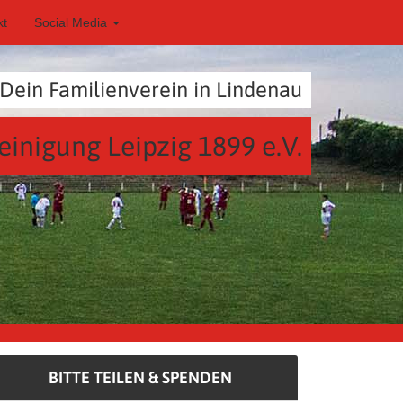
kt
Social Media
Dein Familienverein in Lindenau
einigung Leipzig 1899 e.V.
BITTE TEILEN & SPENDEN