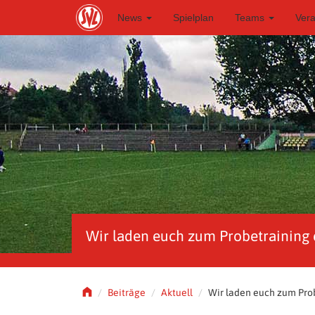
S
News
Spielplan
Teams
Ver
k
i
p
t
o
m
a
i
n
c
o
n
t
e
n
t
Wir laden euch zum Probetraining 
Beiträge
Aktuell
Wir laden euch zum Prob