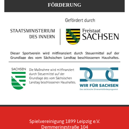
FÖRDERUNG
Spielvereinigung 1899 Leipzig e.V.
Demmeringstraße 104