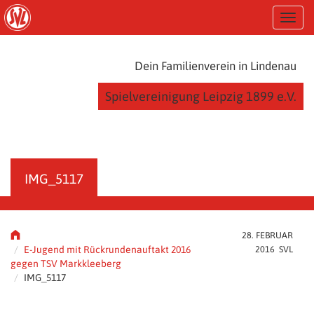
S
T
k
o
i
g
p
g
t
Dein Familienverein in Lindenau
l
o
e
m
Spielvereinigung Leipzig 1899 e.V.
n
a
a
i
v
n
i
c
g
o
a
n
IMG_5117
t
t
i
e
o
n
n
t
28. FEBRUAR
E-Jugend mit Rückrundenauftakt 2016
2016 SVL
gegen TSV Markkleeberg
IMG_5117