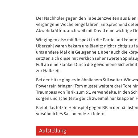
Der Nachholer gegen den Tabellenzweiten aus Bienitz 
vergangene Woche eingefahren. Entsprechend defensi
Abwehrkräften, auch weil mit David eine wichtige De
Wir gingen also mit Respekt in die Partie und konnt
Überzahl waren bekam uns Bienitz nicht richtig zu f
ums andere Mal die Gelegenheit, aber auch die körp
setzten sich diese mit wirklich sehenswerten Spielz
Fuß an eine Flanke. Durch die gewonnene Sicherheit d
zur Halbzeit.
Bei der Hitze ging es in ähnlichem Stil weiter. Wir 
Power rein bringen. Tom musste weitere drei Tore hi
Traumpass von Tarik zum 6:1 verwandelte. In den Sc
sorgen und scheiterte gleich zweimal nur knapp an Hü
Bleibt das letzte Heimspiel gegen RB in der nächste
versöhnliches Saisonende zu feiern.
Aufstellung