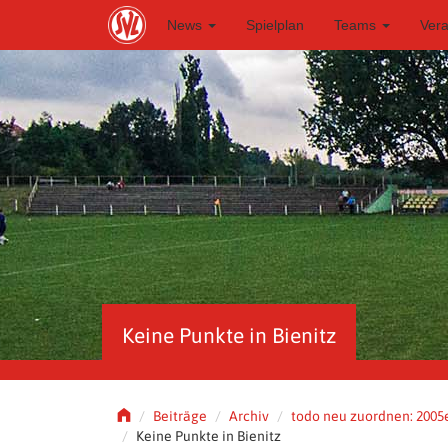
S
News
Spielplan
Teams
Ver
k
i
p
t
o
m
a
i
n
c
o
n
t
e
n
t
Keine Punkte in Bienitz
Beiträge
Archiv
todo neu zuordnen: 2005e
Keine Punkte in Bienitz