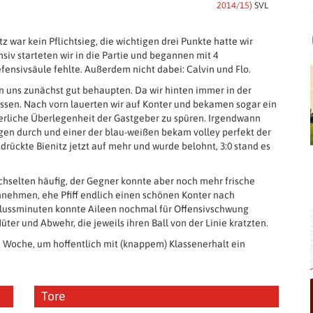
2014/15)
SVL
war kein Pflichtsieg, die wichtigen drei Punkte hatte wir
v starteten wir in die Partie und begannen mit 4
fensivsäule fehlte. Außerdem nicht dabei: Calvin und Flo.
en uns zunächst gut behaupten. Da wir hinten immer in der
assen. Nach vorn lauerten wir auf Konter und bekamen sogar ein
erliche Überlegenheit der Gastgeber zu spüren. Irgendwann
ügen durch und einer der blau-weißen bekam volley perfekt der
rückte Bienitz jetzt auf mehr und wurde belohnt, 3:0 stand es
wechselten häufig, der Gegner konnte aber noch mehr frische
nnehmen, ehe Pfiff endlich einen schönen Konter nach
hlussminuten konnte Aileen nochmal für Offensivschwung
ter und Abwehr, die jeweils ihren Ball von der Linie kratzten.
n Woche, um hoffentlich mit (knappem) Klassenerhalt ein
Tore