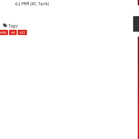
6:1 Pfiff (45′, Tarik)
Tags:
enitz
svl
u11