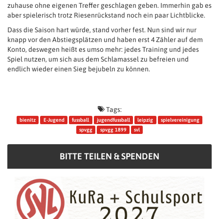
zuhause ohne eigenen Treffer geschlagen geben. Immerhin gab es
aber spielerisch trotz Riesenrückstand noch ein paar Lichtblicke.
Dass die Saison hart würde, stand vorher fest. Nun sind wir nur
knapp vor den Abstiegsplätzen und haben erst 4 Zähler auf dem
Konto, deswegen heißt es umso mehr: jedes Training und jedes
Spiel nutzen, um sich aus dem Schlamassel zu befreien und
endlich wieder einen Sieg bejubeln zu können.
Tags:
bienitz
E-Jugend
fussball
jugendfussball
leipzig
spielvereinigung
spvgg
spvgg 1899
svl
BITTE TEILEN & SPENDEN