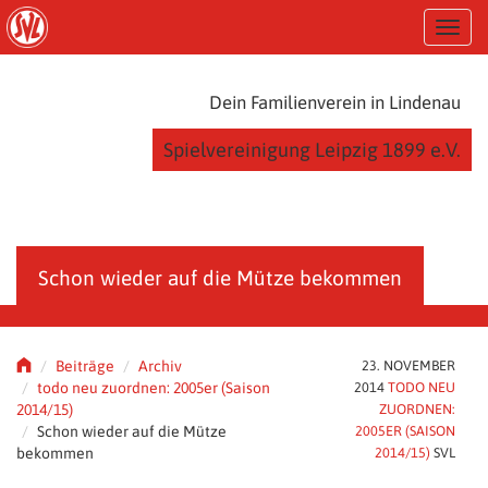
S
T
k
o
i
g
p
g
t
Dein Familienverein in Lindenau
l
o
e
m
Spielvereinigung Leipzig 1899 e.V.
n
a
a
i
v
n
i
c
g
o
a
n
Schon wieder auf die Mütze bekommen
t
t
i
e
o
n
n
t
Beiträge
Archiv
23. NOVEMBER
todo neu zuordnen: 2005er (Saison
2014
TODO NEU
2014/15)
ZUORDNEN:
Schon wieder auf die Mütze
2005ER (SAISON
bekommen
2014/15)
SVL