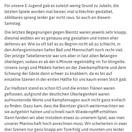
Für unsere E-Jugend gab es zuletzt wenig Grund zu Jubeln, die
letzten Spiele wurden mal besser, mal schlechter gestaltet,
zählbares sprang leider gar nicht raus. So auch an diesem
Samstag.
Die letzten Begegnungen gegen Bienitz waren jeweils sehr knapp,
diesmal wollten wir es genauso eng gestalten und traten eher
defensiv an. Wie so oft lief es zu Beginn nicht all zu schlecht, in
den Anfangsminuten liefen Ball und Mannschaft noch recht viel.
Der jetzige Tabellenerste war uns aber in fast allen Belangen
überlegen, sodass es ab der 6.Minute regelmäßig im Tor klingelte.
Unsere Jungs und Mädels hatten an der Zweikampfhärte und dem
Schwung der Gäste dann schwer zu knabbern, da es bis auf
einzelne Szenen in der ersten Hälfte für uns kaum einen Stich gab.
Zur Halbzeit stand es schon 0:5 und die ersten Tränen waren
geflossen, aufgrund der deutlichen Überlegenheit waren
aufmunternde Worte und Kampfansagen auch nicht ganz einfach
zu finden. Dazu kam, dass die Bienitzer gleich weitermachten wo
sie aufgehört hatten und schnell nach Wiedernpfiff erhöhten.
Dann fanden wir aber trotzdem etwas zu unserem Spiel, was man
unserer Mannschaft hoch anrechnen muss. Wir scheiterten in zwei
drei Szenen nur ganz knapp am Torerfolg und mussten uns leider