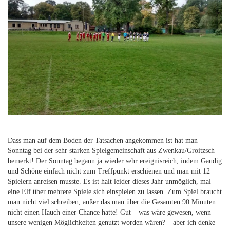
Dass man auf dem Boden der Tatsachen angekommen ist hat man
Sonntag bei der sehr starken Spielgemeinschaft aus Zwenkau/Groitzsch
bemerkt! Der Sonntag begann ja wieder sehr ereignisreich, indem Gaudig
und Schöne einfach nicht zum Treffpunkt erschienen und man mit 12
Spielern anreisen musste. Es ist halt leider dieses Jahr unmöglich, mal
eine Elf über mehrere Spiele sich einspielen zu lassen. Zum Spiel braucht
man nicht viel schreiben, außer das man über die Gesamten 90 Minuten
nicht einen Hauch einer Chance hatte! Gut – was wäre gewesen, wenn
unsere wenigen Möglichkeiten genutzt worden wären? – aber ich denke