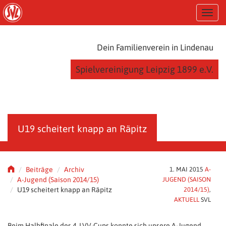
S
T
k
o
i
g
p
g
t
Dein Familienverein in Lindenau
l
o
e
m
Spielvereinigung Leipzig 1899 e.V.
n
a
a
i
v
n
i
c
g
o
a
n
U19 scheitert knapp an Räpitz
t
t
i
e
o
n
n
t
Beiträge
Archiv
1. MAI 2015
A-
A-Jugend (Saison 2014/15)
JUGEND (SAISON
U19 scheitert knapp an Räpitz
2014/15)
,
AKTUELL
SVL
Beim Halbfinale des 4. LVV-Cups konnte sich unsere A-Jugend