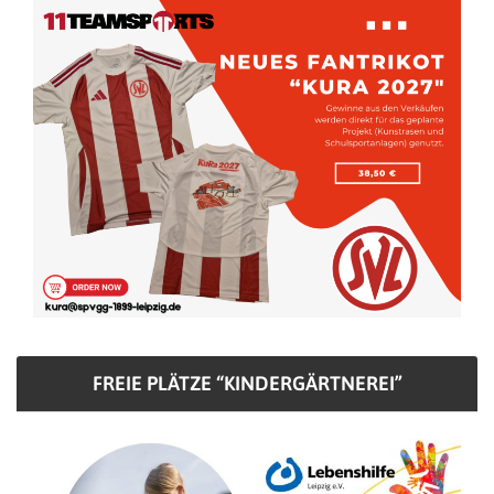
FREIE PLÄTZE “KINDERGÄRTNEREI”