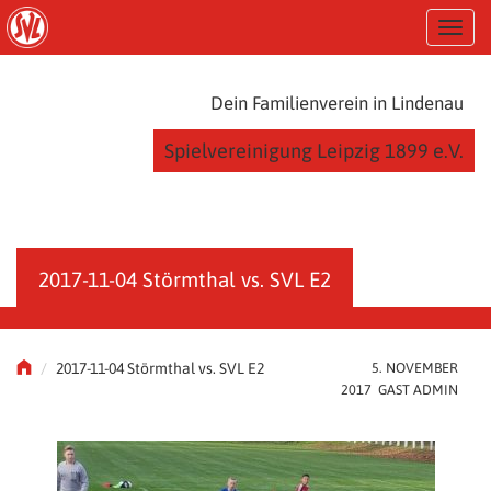
S
T
k
o
i
g
p
g
t
Dein Familienverein in Lindenau
l
o
e
m
Spielvereinigung Leipzig 1899 e.V.
n
a
a
i
v
n
i
c
g
o
a
n
2017-11-04 Störmthal vs. SVL E2
t
t
i
e
o
n
n
t
2017-11-04 Störmthal vs. SVL E2
5. NOVEMBER
2017 GAST ADMIN