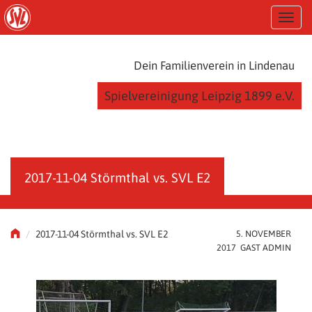
S
T
k
o
i
g
p
g
t
Dein Familienverein in Lindenau
l
o
e
m
Spielvereinigung Leipzig 1899 e.V.
n
a
a
i
v
n
i
c
g
o
a
n
2017-11-04 Störmthal vs. SVL E2
t
t
i
e
o
n
n
t
2017-11-04 Störmthal vs. SVL E2
5. NOVEMBER
2017 GAST ADMIN