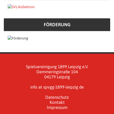
FÖRDERUNG
Spielvereinigung 1899 Leipzig e.V.
Demmeringstraße 104
04179 Leipzig
info at spvgg-1899-leipzig de
Datenschutz
Kontakt
Impressum