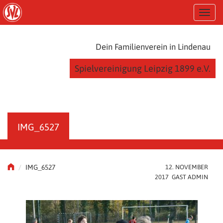
S
T
k
o
i
g
p
g
t
Dein Familienverein in Lindenau
l
o
e
m
Spielvereinigung Leipzig 1899 e.V.
n
a
a
i
v
n
i
c
g
o
a
n
IMG_6527
t
t
i
e
o
n
n
t
IMG_6527
12. NOVEMBER
2017 GAST ADMIN