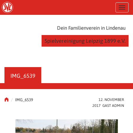
S
T
k
o
i
g
p
g
t
Dein Familienverein in Lindenau
l
o
e
m
Spielvereinigung Leipzig 1899 e.V.
n
a
a
i
v
n
i
c
g
o
a
n
IMG_6539
t
t
i
e
o
n
n
t
IMG_6539
12. NOVEMBER
2017 GAST ADMIN