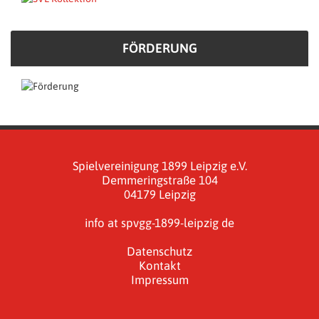
FÖRDERUNG
Spielvereinigung 1899 Leipzig e.V.
Demmeringstraße 104
04179 Leipzig
info at spvgg-1899-leipzig de
Datenschutz
Kontakt
Impressum