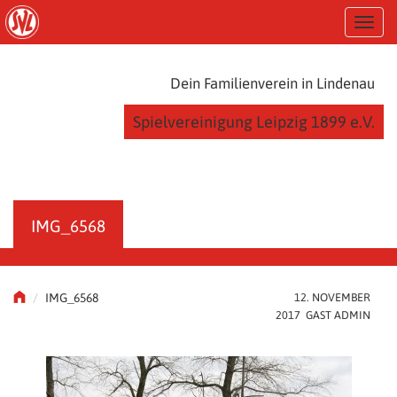
S
T
k
o
i
g
p
g
t
Dein Familienverein in Lindenau
l
o
e
m
Spielvereinigung Leipzig 1899 e.V.
n
a
a
i
v
n
i
c
g
o
a
n
IMG_6568
t
t
i
e
o
n
n
t
IMG_6568
12. NOVEMBER
2017 GAST ADMIN