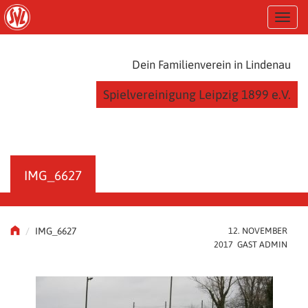
S
T
k
o
i
g
p
g
t
Dein Familienverein in Lindenau
l
o
e
m
Spielvereinigung Leipzig 1899 e.V.
n
a
a
i
v
n
i
c
g
o
a
n
IMG_6627
t
t
i
e
o
n
n
t
IMG_6627
12. NOVEMBER
2017 GAST ADMIN