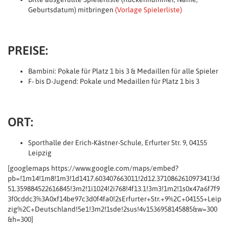
Geburtsdatum) mitbringen
(Vorlage Spielerliste)
PREISE:
Bambini: Pokale für Platz 1 bis 3 & Medaillen für alle Spieler
F- bis D-Jugend: Pokale und Medaillen für Platz 1 bis 3
ORT:
Sporthalle der Erich-Kästner-Schule, Erfurter Str. 9, 04155
Leipzig
[googlemaps https://www.google.com/maps/embed?
pb=!1m14!1m8!1m3!1d1417.603407663011!2d12.371086261097341!3d
51.359884522616845!3m2!1i1024!2i768!4f13.1!3m3!1m2!1s0x47a6f7f9
3f0cddc3%3A0xf14be97c3d0f4fa0!2sErfurter+Str.+9%2C+04155+Leip
zig%2C+Deutschland!5e1!3m2!1sde!2sus!4v1536958145885&w=300
&h=300]