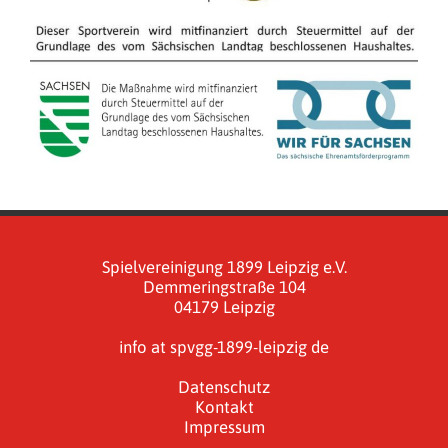
Spielvereinigung 1899 Leipzig e.V.
Demmeringstraße 104
04179 Leipzig
info at spvgg-1899-leipzig de
Datenschutz
Kontakt
Impressum