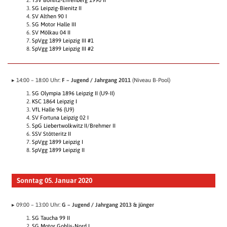
TSV Böhlitz-Ehrenberg 1990 II
SG Leipzig-Bienitz II
SV Althen 90 I
SG Motor Halle III
SV Mölkau 04 II
SpVgg 1899 Leipzig III #1
SpVgg 1899 Leipzig III #2
▸ 14:00 – 18:00 Uhr:
F – Jugend / Jahrgang 2011
(Niveau B-Pool)
SG Olympia 1896 Leipzig II (U9-II)
KSC 1864 Leipzig I
VfL Halle 96 (U9)
SV Fortuna Leipzig 02 I
SpG Liebertwolkwitz II/​Brehmer II
SSV Stötteritz II
SpVgg 1899 Leipzig I
SpVgg 1899 Leipzig II
Sonntag 05. Januar 2020
▸ 09:00 – 13:00 Uhr:
G – Jugend / Jahrgang 2013 & jünger
SG Taucha 99 II
SG Motor Gohlis-Nord I