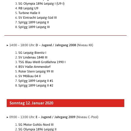
SG Olympia 1896 Leipzig I (U9-I)
RB Leipzig U9
Turbine Halle II
SV Eintracht Leipzig-Süd III
SpVgg 1899 Leipzig II
SpVgg 1899 Leipzig III
▸ 14:00 – 18:00 Uhr:
D – Jugend / Jahrgang 2008
(Niveau KK)
SG Leipzig-Bienitz I
SV Lindenau 1848 III
TSG Blau-Weiß Großlehna 1990 I
BSV Halle-Ammendorf
Roter Stern Leipzig 99 III
SV Mölkau 04 II
SpVgg 1899 Leipzig II #1
SpVgg 1899 Leipzig II #2
Sonntag 12. Januar 2020
▸ 09:00 – 13:00 Uhr:
E – Jugend / Jahrgang 2009
(Niveau C-Pool)
SG Motor Gohlis-Nord III
SG Olympia 1896 Leipzig II