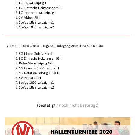
KSC 1864 Leipzig I
FC Eintracht Holzhausen 93 I
FC International Leipzig I
SV Althen 90 I
SpVgg 1899 Leipzig I #1
SpVgg 1899 Leipzig I #2
▸ 14:00 – 18:00 Uhr:
D – Jugend / Jahrgang 2007
(Niveau SK / KK)
SG Motor Gohlis-Nord I
FC Eintracht Holzhausen 93 I
Roter Stern Leipzig 99 I
SG Olympia 1896 Leipzig III
SG Rotation Leipzig 1950 III
SV Mölkau 04 I
SpVgg 1899 Leipzig I #1
SpVgg 1899 Leipzig I #2
(
bestätigt
/
noch nicht bestätigt
)