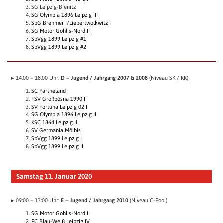
SG Leipzig-Bienitz
SG Olympia 1896 Leipzig III
SpG Brehmer I/​Liebertwolkwitz I
SG Motor Gohlis-Nord II
SpVgg 1899 Leipzig #1
SpVgg 1899 Leipzig #2
▸ 14:00 – 18:00 Uhr:
D – Jugend / Jahrgang 2007 & 2008
(Niveau SK / KK)
SC Partheland
FSV Großpösna 1990 I
SV Fortuna Leipzig 02 I
SG Olympia 1896 Leipzig II
KSC 1864 Leipzig II
SV Germania Mölbis
SpVgg 1899 Leipzig I
SpVgg 1899 Leipzig II
Samstag 11. Januar 2020
▸ 09:00 – 13:00 Uhr:
E – Jugend / Jahrgang 2010
(Niveau C-Pool)
SG Motor Gohlis-Nord II
FC Blau-Weiß Leipzig IV