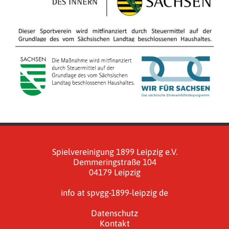
Spielvereinigung 1899 Leipzig e.V.
Demmeringstraße 104
04179 Leipzig
info at spvgg-1899-leipzig de
Datenschutz
Kontakt