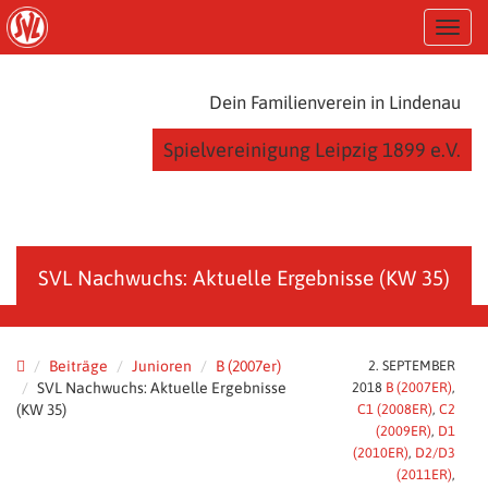
S
T
k
o
i
g
p
g
t
Dein Familienverein in Lindenau
l
o
e
m
Spielvereinigung Leipzig 1899 e.V.
n
a
a
i
v
n
i
c
g
o
a
n
SVL Nachwuchs: Aktuelle Ergebnisse (KW 35)
t
t
i
e
o
n
n
t
Beiträge
Junioren
B (2007er)
2. SEPTEMBER
SVL Nachwuchs: Aktuelle Ergebnisse
2018
B (2007ER)
,
(KW 35)
C1 (2008ER)
,
C2
(2009ER)
,
D1
(2010ER)
,
D2/D3
(2011ER)
,