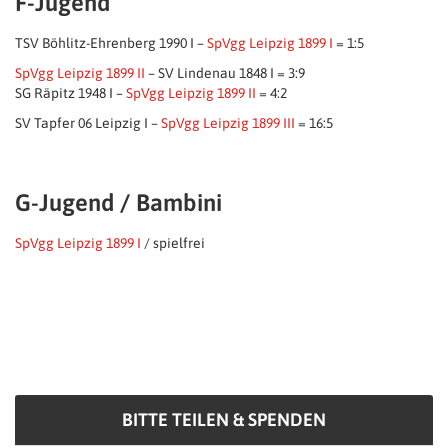
F-Jugend
TSV Böhlitz-Ehrenberg 1990 I –
SpVgg Leipzig 1899 I
= 1:5
SpVgg Leipzig 1899 II
– SV Lindenau 1848 I = 3:9
SG Räpitz 1948 I –
SpVgg Leipzig 1899 II
= 4:2
SV Tapfer 06 Leipzig I –
SpVgg Leipzig 1899 III
= 16:5
G-Jugend / Bambini
SpVgg Leipzig 1899 I
/ spielfrei
BITTE TEILEN & SPENDEN