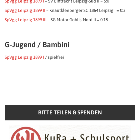
SpVgg Leipzig 1899 I
– SV Eintracht Leipzig-Süd II = 5:0
SpVgg Leipzig 1899 II
– Knautkleeberger SC 1864 Leipzig I = 0:3
SpVgg Leipzig 1899 III
– SG Motor Gohlis-Nord II = 0:18
G-Jugend / Bambini
SpVgg Leipzig 1899 I
/ spielfrei
BITTE TEILEN & SPENDEN