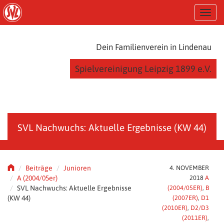
S
T
k
o
i
g
p
g
t
Dein Familienverein in Lindenau
l
o
e
m
Spielvereinigung Leipzig 1899 e.V.
n
a
a
i
v
n
i
c
g
o
a
n
SVL Nachwuchs: Aktuelle Ergebnisse (KW 44)
t
t
i
e
o
n
n
t
Beiträge
Junioren
4. NOVEMBER
A (2004/05er)
2018
A
SVL Nachwuchs: Aktuelle Ergebnisse
(2004/05ER)
,
B
(KW 44)
(2007ER)
,
D1
(2010ER)
,
D2/D3
(2011ER)
,