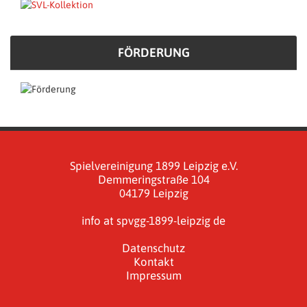
FÖRDERUNG
Spielvereinigung 1899 Leipzig e.V.
Demmeringstraße 104
04179 Leipzig
info at spvgg-1899-leipzig de
Datenschutz
Kontakt
Impressum