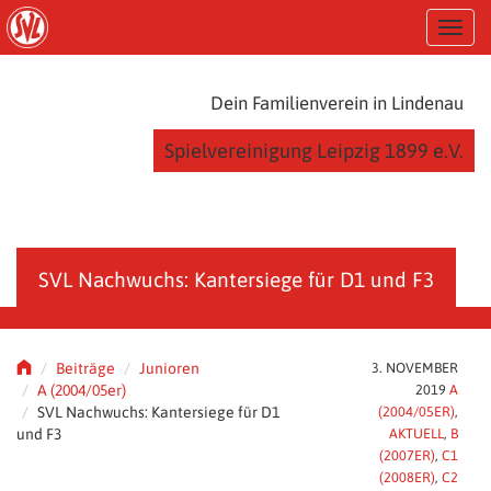
S
T
k
o
i
g
p
g
t
Dein Familienverein in Lindenau
l
o
e
m
Spielvereinigung Leipzig 1899 e.V.
n
a
a
i
v
n
i
c
g
o
a
n
SVL Nachwuchs: Kantersiege für D1 und F3
t
t
i
e
o
n
n
t
Beiträge
Junioren
3. NOVEMBER
A (2004/05er)
2019
A
SVL Nachwuchs: Kantersiege für D1
(2004/05ER)
,
und F3
AKTUELL
,
B
(2007ER)
,
C1
(2008ER)
,
C2