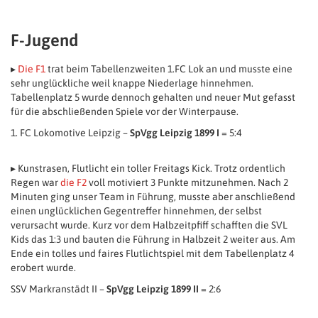
F-Jugend
▸
Die F1
trat beim Tabellenzweiten 1.FC Lok an und musste eine
sehr unglückliche weil knappe Niederlage hinnehmen.
Tabellenplatz 5 wurde dennoch gehalten und neuer Mut gefasst
für die abschließenden Spiele vor der Winterpause.
1. FC Lokomotive Leipzig –
SpVgg Leipzig 1899 I
= 5:4
▸ Kunstrasen, Flutlicht ein toller Freitags Kick. Trotz ordentlich
Regen war
die F2
voll motiviert 3 Punkte mitzunehmen. Nach 2
Minuten ging unser Team in Führung, musste aber anschließend
einen unglücklichen Gegentreffer hinnehmen, der selbst
verursacht wurde. Kurz vor dem Halbzeitpfiff schafften die SVL
Kids das 1:3 und bauten die Führung in Halbzeit 2 weiter aus. Am
Ende ein tolles und faires Flutlichtspiel mit dem Tabellenplatz 4
erobert wurde.
SSV Markranstädt II –
SpVgg Leipzig 1899 II
= 2:6