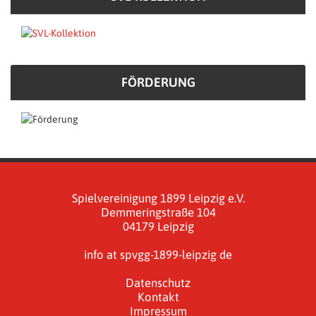
FÖRDERUNG
Spielvereinigung 1899 Leipzig e.V.
Demmeringstraße 104
04179 Leipzig
info at spvgg-1899-leipzig de
Datenschutz
Kontakt
Impressum