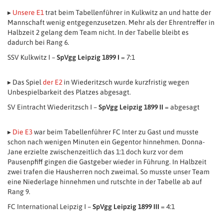
▸
Unsere E1
trat beim Tabellenführer in Kulkwitz an und hatte der
Mannschaft wenig entgegenzusetzen. Mehr als der Ehrentreffer in
Halbzeit 2 gelang dem Team nicht. In der Tabelle bleibt es
dadurch bei Rang 6.
SSV Kulkwitz I –
SpVgg Leipzig 1899 I
= 7:1
▸ Das Spiel
der E2
in Wiederitzsch wurde kurzfristig wegen
Unbespielbarkeit des Platzes abgesagt.
SV Eintracht Wiederitzsch I –
SpVgg Leipzig 1899 II
= abgesagt
▸
Die E3
war beim Tabellenführer FC Inter zu Gast und musste
schon nach wenigen Minuten ein Gegentor hinnehmen. Donna-
Jane erzielte zwischenzeitlich das 1:1 doch kurz vor dem
Pausenpfiff gingen die Gastgeber wieder in Führung. In Halbzeit
zwei trafen die Hausherren noch zweimal. So musste unser Team
eine Niederlage hinnehmen und rutschte in der Tabelle ab auf
Rang 9.
FC International Leipzig I –
SpVgg Leipzig 1899 III
= 4:1