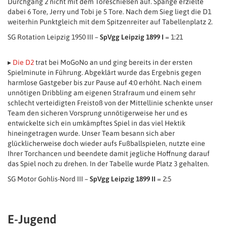
Durchgang 2 nicht mit dem Toreschießen auf. Spange erzielte
dabei 6 Tore, Jerry und Tobi je 5 Tore. Nach dem Sieg liegt die D1
weiterhin Punktgleich mit dem Spitzenreiter auf Tabellenplatz 2.
SG Rotation Leipzig 1950 III –
SpVgg Leipzig 1899 I
= 1:21
▸
Die D2
trat bei MoGoNo an und ging bereits in der ersten
Spielminute in Führung. Abgeklärt wurde das Ergebnis gegen
harmlose Gastgeber bis zur Pause auf 4:0 erhöht. Nach einem
unnötigen Dribbling am eigenen Strafraum und einem sehr
schlecht verteidigten Freistoß von der Mittellinie schenkte unser
Team den sicheren Vorsprung unnötigerweise her und es
entwickelte sich ein umkämpftes Spiel in das viel Hektik
hineingetragen wurde. Unser Team besann sich aber
glücklicherweise doch wieder aufs Fußballspielen, nutzte eine
Ihrer Torchancen und beendete damit jegliche Hoffnung darauf
das Spiel noch zu drehen. In der Tabelle wurde Platz 3 gehalten.
SG Motor Gohlis-Nord III –
SpVgg Leipzig 1899 II
= 2:5
E-Jugend