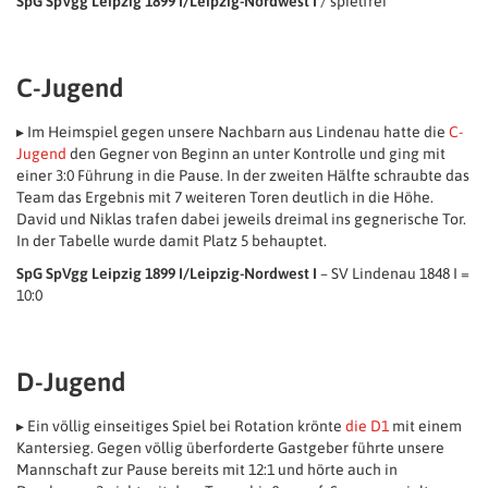
SpG SpVgg Leipzig 1899 I/Leipzig-Nordwest I
/ spielfrei
C-Jugend
▸ Im Heimspiel gegen unsere Nachbarn aus Lindenau hatte die
C-
Jugend
den Gegner von Beginn an unter Kontrolle und ging mit
einer 3:0 Führung in die Pause. In der zweiten Hälfte schraubte das
Team das Ergebnis mit 7 weiteren Toren deutlich in die Höhe.
David und Niklas trafen dabei jeweils dreimal ins gegnerische Tor.
In der Tabelle wurde damit Platz 5 behauptet.
SpG SpVgg Leipzig 1899 I/Leipzig-Nordwest I
– SV Lindenau 1848 I =
10:0
D-Jugend
▸ Ein völlig einseitiges Spiel bei Rotation krönte
die D1
mit einem
Kantersieg. Gegen völlig überforderte Gastgeber führte unsere
Mannschaft zur Pause bereits mit 12:1 und hörte auch in