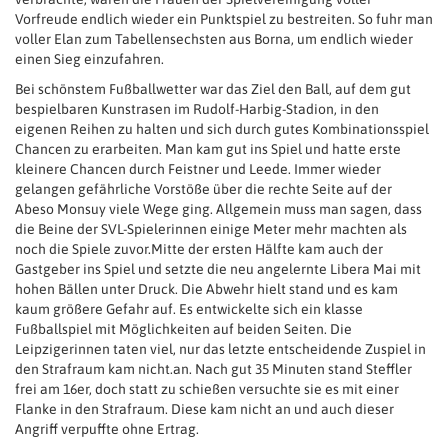
Vorfreude endlich wieder ein Punktspiel zu bestreiten. So fuhr man
voller Elan zum Tabellensechsten aus Borna, um endlich wieder
einen Sieg einzufahren.
Bei schönstem Fußballwetter war das Ziel den Ball, auf dem gut
bespielbaren Kunstrasen im Rudolf-Harbig-Stadion, in den
eigenen Reihen zu halten und sich durch gutes Kombinationsspiel
Chancen zu erarbeiten. Man kam gut ins Spiel und hatte erste
kleinere Chancen durch Feistner und Leede. Immer wieder
gelangen gefährliche Vorstöße über die rechte Seite auf der
Abeso Monsuy viele Wege ging. Allgemein muss man sagen, dass
die Beine der SVL-Spielerinnen einige Meter mehr machten als
noch die Spiele zuvor.Mitte der ersten Hälfte kam auch der
Gastgeber ins Spiel und setzte die neu angelernte Libera Mai mit
hohen Bällen unter Druck. Die Abwehr hielt stand und es kam
kaum größere Gefahr auf. Es entwickelte sich ein klasse
Fußballspiel mit Möglichkeiten auf beiden Seiten. Die
Leipzigerinnen taten viel, nur das letzte entscheidende Zuspiel in
den Strafraum kam nicht.an. Nach gut 35 Minuten stand Steffler
frei am 16er, doch statt zu schießen versuchte sie es mit einer
Flanke in den Strafraum. Diese kam nicht an und auch dieser
Angriff verpuffte ohne Ertrag.