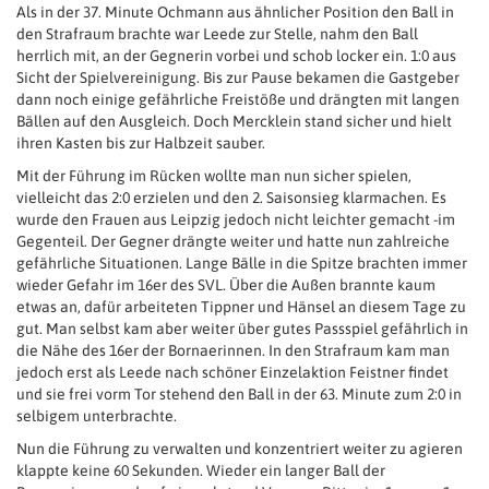
Als in der 37. Minute Ochmann aus ähnlicher Position den Ball in
den Strafraum brachte war Leede zur Stelle, nahm den Ball
herrlich mit, an der Gegnerin vorbei und schob locker ein. 1:0 aus
Sicht der Spielvereinigung. Bis zur Pause bekamen die Gastgeber
dann noch einige gefährliche Freistöße und drängten mit langen
Bällen auf den Ausgleich. Doch Mercklein stand sicher und hielt
ihren Kasten bis zur Halbzeit sauber.
Mit der Führung im Rücken wollte man nun sicher spielen,
vielleicht das 2:0 erzielen und den 2. Saisonsieg klarmachen. Es
wurde den Frauen aus Leipzig jedoch nicht leichter gemacht -im
Gegenteil. Der Gegner drängte weiter und hatte nun zahlreiche
gefährliche Situationen. Lange Bälle in die Spitze brachten immer
wieder Gefahr im 16er des SVL. Über die Außen brannte kaum
etwas an, dafür arbeiteten Tippner und Hänsel an diesem Tage zu
gut. Man selbst kam aber weiter über gutes Passspiel gefährlich in
die Nähe des 16er der Bornaerinnen. In den Strafraum kam man
jedoch erst als Leede nach schöner Einzelaktion Feistner findet
und sie frei vorm Tor stehend den Ball in der 63. Minute zum 2:0 in
selbigem unterbrachte.
Nun die Führung zu verwalten und konzentriert weiter zu agieren
klappte keine 60 Sekunden. Wieder ein langer Ball der