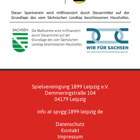
Spielvereinigung 1899 Leipzig e.V.
Demmeringstraße 104
04179 Leipzig
info at spvgg-1899-leipzig de
Datenschutz
Kontakt
Impressum