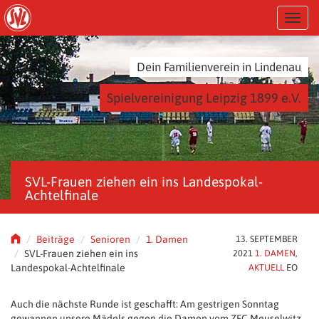
S
T
k
o
i
g
p
g
t
Dein Familienverein in Lindenau
l
o
e
m
Spielvereinigung Leipzig 1899 e.V.
n
a
a
i
v
n
i
c
g
o
a
n
SVL-Frauen ziehen ein ins Landespokal-
t
t
Achtelfinale
i
e
o
n
n
t
Beiträge
Senioren
1. Damen
13. SEPTEMBER
SVL-Frauen ziehen ein ins
2021
1. DAMEN
,
Landespokal-Achtelfinale
AKTUELL
EO
Auch die nächste Runde ist geschafft: Am gestrigen Sonntag
gewannen unsere Mädels gegen die Damen vom ZFC Meuselwitz