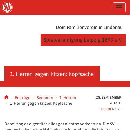
S
T
k
o
i
g
p
g
t
Dein Familienverein in Lindenau
l
o
e
m
Spielvereinigung Leipzig 1899 e.V.
n
a
a
i
v
n
i
c
g
o
a
n
1. Herren gegen Kitzen: Kopfsache
t
t
i
e
o
n
n
t
Beiträge
Senioren
1. Herren
28. SEPTEMBER
1. Herren gegen Kitzen: Kopfsache
2014
1.
HERREN
SVL
Dabei fing es eigentlich alles gar nicht so verkehrt an. Die SVL
begann in der ersten Halbzeit sehr kontrolliert, die Initiative zu