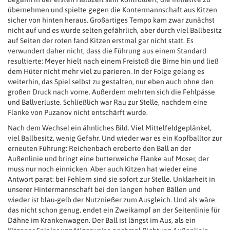
übernehmen und spielte gegen die Kontermannschaft aus Kitzen
sicher von hinten heraus. Großartiges Tempo kam zwar zunächst
nicht auf und es wurde selten gefährlich, aber durch viel Ballbesitz
auf Seiten der roten fand Kitzen erstmal gar nicht statt. Es
verwundert daher nicht, dass die Führung aus einem Standard
resultierte: Meyer hielt nach einem Freistoß die Birne hin und ließ
dem Hüter nicht mehr viel zu parieren. In der Folge gelang es
weiterhin, das Spiel selbst zu gestalten, nur eben auch ohne den
großen Druck nach vorne. Außerdem mehrten sich die Fehlpässe
und Ballverluste. Schließlich war Rau zur Stelle, nachdem eine
Flanke von Puzanov nicht entschärft wurde.
Nach dem Wechsel ein ähnliches Bild. Viel Mittelfeldgeplänkel,
viel Ballbesitz, wenig Gefahr. Und wieder war es ein Kopfballtor zur
erneuten Führung: Reichenbach eroberte den Ball an der
Außenlinie und bringt eine butterweiche Flanke auf Moser, der
muss nur noch einnicken. Aber auch Kitzen hat wieder eine
Antwort parat: bei Fehlern sind sie sofort zur Stelle. Unklarheit in
unserer Hintermannschaft bei den langen hohen Bällen und
wieder ist blau-gelb der Nutznießer zum Ausgleich. Und als wäre
das nicht schon genug, endet ein Zweikampf an der Seitenlinie für
Dähne im Krankenwagen. Der Ball ist längst im Aus, als ein