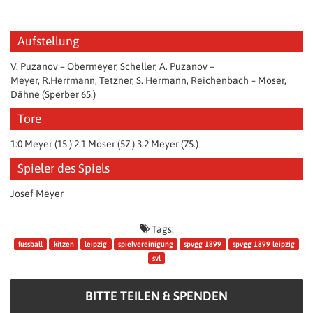
Aufstellung
V. Puzanov – Obermeyer, Scheller, A. Puzanov –
Meyer, R.Herrmann, Tetzner, S. Hermann, Reichenbach – Moser,
Dähne (Sperber 65.)
Tore
1:0 Meyer (15.) 2:1 Moser (57.) 3:2 Meyer (75.)
Spieler des Spiels
Josef Meyer
Tags:
fussball
kitzen
leipzig
spielvereinigung
spvgg 1899
spvgg 1899 leipzig
svl
BITTE TEILEN & SPENDEN