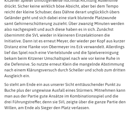
Kitzener Spieler unnötigerweise nochmal Richtung Außenlinie
drückt. Sicher keine wirklich böse Absicht, aber bei dem Tempo
reicht der kleine Schubser, dass Dähne derart unglücklich übers
Geländer geht und sich dabei eine stark blutende Platzwunde
samt Gehirnerschütterung zuzieht. Über zwanzig Minuten werden
also nachgespielt und auch diese haben es in sich. Zunächst
übernimmt die SVL wieder in kleineren Einzelaktionen die
Initiative. Dann ist es erneut Meyer, der wieder per Kopf aus kurzer
Distanz eine Flanke von Obermeyer ins Eck verwandelt. Allerdings
lief das Spiel noch eine Viertelstunde und die Spielvereinigung
bekam beim Kitzener Umschaltspiel nach wie vor keine Ruhe in
die Defensive. So nutzte erneut Klein die mangelnde Abstimmung
nach einem Klärungsversuch durch Scheller und schob zum dritten
Ausgleich ein.
So steht am Ende ein aus unserer Sicht enttäuschender Punkt zu
Buche plus der ungewisse Ausfall eines Stürmers. Mitnehmen kann
man aus der Partie gute Ansätze im Kombinationsspiel und die
drei Führungstreffer, denn sie SVL zeigte über die ganze Partie den
Willen, am Ende als Sieger den Platz verlassen.