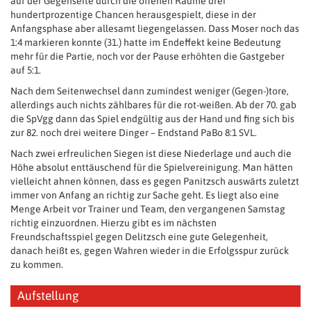
auf der Gegenseite durch die offenen Räume drei
hundertprozentige Chancen herausgespielt, diese in der
Anfangsphase aber allesamt liegengelassen. Dass Moser noch das
1:4 markieren konnte (31.) hatte im Endeffekt keine Bedeutung
mehr für die Partie, noch vor der Pause erhöhten die Gastgeber
auf 5:1.
Nach dem Seitenwechsel dann zumindest weniger (Gegen-)tore,
allerdings auch nichts zählbares für die rot-weißen. Ab der 70. gab
die SpVgg dann das Spiel endgültig aus der Hand und fing sich bis
zur 82. noch drei weitere Dinger – Endstand PaBo 8:1 SVL.
Nach zwei erfreulichen Siegen ist diese Niederlage und auch die
Höhe absolut enttäuschend für die Spielvereinigung. Man hätten
vielleicht ahnen können, dass es gegen Panitzsch auswärts zuletzt
immer von Anfang an richtig zur Sache geht. Es liegt also eine
Menge Arbeit vor Trainer und Team, den vergangenen Samstag
richtig einzuordnen. Hierzu gibt es im nächsten
Freundschaftsspiel gegen Delitzsch eine gute Gelegenheit,
danach heißt es, gegen Wahren wieder in die Erfolgsspur zurück
zu kommen.
Aufstellung