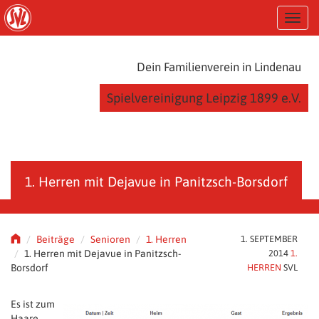
S
T
k
o
i
g
p
g
t
Dein Familienverein in Lindenau
l
o
e
m
Spielvereinigung Leipzig 1899 e.V.
n
a
a
i
v
n
i
c
g
o
a
n
1. Herren mit Dejavue in Panitzsch-Borsdorf
t
t
i
e
o
n
n
t
Beiträge
Senioren
1. Herren
1. SEPTEMBER
1. Herren mit Dejavue in Panitzsch-
2014
1.
Borsdorf
HERREN
SVL
Es ist zum
Haare