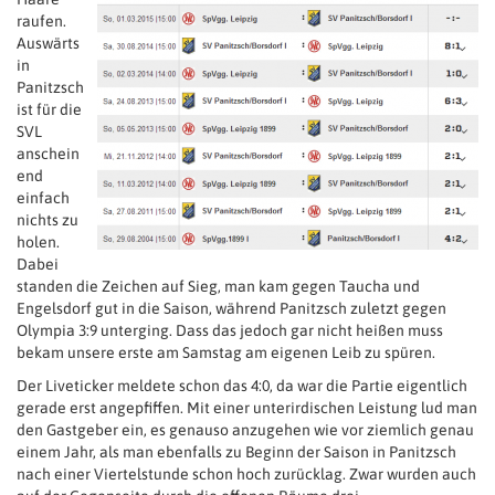
raufen.
Auswärts
in
Panitzsch
ist für die
SVL
anschein
end
einfach
nichts zu
holen.
Dabei
standen die Zeichen auf Sieg, man kam gegen Taucha und
Engelsdorf gut in die Saison, während Panitzsch zuletzt gegen
Olympia 3:9 unterging. Dass das jedoch gar nicht heißen muss
bekam unsere erste am Samstag am eigenen Leib zu spüren.
Der Liveticker meldete schon das 4:0, da war die Partie eigentlich
gerade erst angepfiffen. Mit einer unterirdischen Leistung lud man
den Gastgeber ein, es genauso anzugehen wie vor ziemlich genau
einem Jahr, als man ebenfalls zu Beginn der Saison in Panitzsch
nach einer Viertelstunde schon hoch zurücklag. Zwar wurden auch