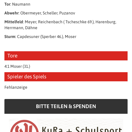
Tor
: Naumann
Abwehr
: Obermeyer, Scheller, Puzanov
Mittelfeld
: Meyer, Reichenbach ( Tscheschke 69.), Harenburg,
Herrmann, Dähne
Sturm
: Capdesuner (Sperber 46.), Moser
Tore
4:1 Moser (31.)
Spieler des Spiels
Fehlanzeige
BITTE TEILEN & SPENDEN