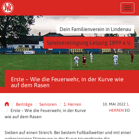
S
T
k
o
i
g
p
g
t
Dein Familienverein in Lindenau
l
o
e
m
Spielvereinigung Leipzig 1899 e.V.
n
a
a
i
v
n
i
c
g
o
a
n
Erste – Wie die Feuerwehr, in der Kurve wie
t
t
auf dem Rasen
i
e
o
n
n
t
Beiträge
Senioren
1. Herren
10. MAI 2022
1.
Erste – Wie die Feuerwehr, in der Kurve
HERREN
EO
wie auf dem Rasen
Sieben auf einen Streich. Bei bestem Fußballwetter und mit einer
wahnsinnigen Stimmung in der Kurve triumphierte die