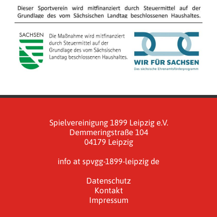
Spielvereinigung 1899 Leipzig e.V.
Demmeringstraße 104
04179 Leipzig
info at spvgg-1899-leipzig de
Datenschutz
Kontakt
Impressum