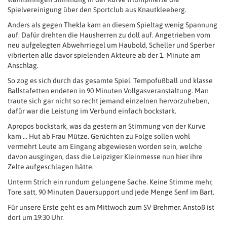
Spielvereinigung über den Sportclub aus Knautkleeberg.
Anders als gegen Thekla kam an diesem Spieltag wenig Spannung
auf. Dafür drehten die Hausherren zu doll auf. Angetrieben vom
neu aufgelegten Abwehrriegel um Haubold, Scheller und Sperber
vibrierten alle davor spielenden Akteure ab der 1. Minute am
Anschlag.
So zog es sich durch das gesamte Spiel. Tempofußball und klasse
Ballstafetten endeten in 90 Minuten Vollgasveranstaltung. Man
traute sich gar nicht so recht jemand einzelnen hervorzuheben,
dafür war die Leistung im Verbund einfach bockstark.
Apropos bockstark, was da gestern an Stimmung von der Kurve
kam … Hut ab Frau Mütze. Gerüchten zu Folge sollen wohl
vermehrt Leute am Eingang abgewiesen worden sein, welche
davon ausgingen, dass die Leipziger Kleinmesse nun hier ihre
Zelte aufgeschlagen hätte.
Unterm Strich ein rundum gelungene Sache. Keine Stimme mehr,
Tore satt, 90 Minuten Dauersupport und jede Menge Senf im Bart.
Für unsere Erste geht es am Mittwoch zum SV Brehmer. Anstoß ist
dort um 19:30 Uhr.