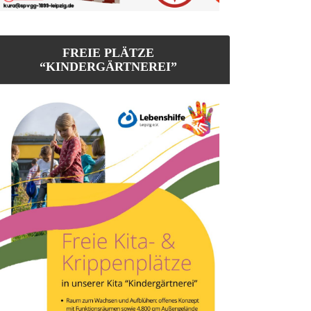
FREIE PLÄTZE
“KINDERGÄRTNEREI”