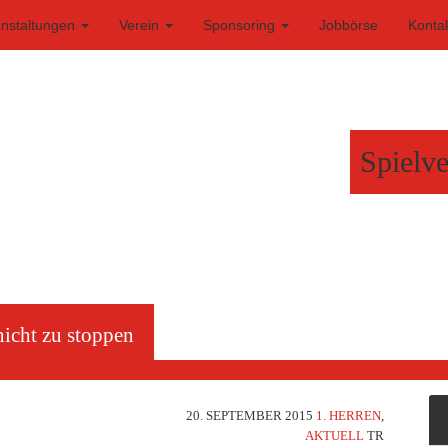
anstaltungen
Verein
Sponsoring
Jobbörse
Konta
Spielve
nicht zu stoppen
20. SEPTEMBER 2015
1. HERREN
,
AKTUELL
TR