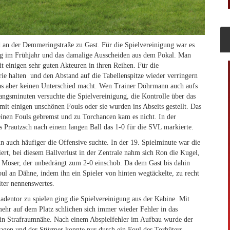
 an der Demmeringstraße zu Gast. Für die Spielvereinigung war es
ung im Frühjahr und das damalige Ausscheiden aus dem Pokal. Man
it einigen sehr guten Akteuren in ihren Reihen. Für die
erie halten und den Abstand auf die Tabellenspitze wieder verringern
as aber keinen Unterschied macht. Wen Trainer Döhrmann auch aufs
nfangsminuten versuchte die Spielvereinigung, die Kontrolle über das
mit einigen unschönen Fouls oder sie wurden ins Abseits gestellt. Das
inen Fouls gebremst und zu Torchancen kam es nicht. In der
s Prautzsch nach einem langen Ball das 1-0 für die SVL markierte.
un auch häufiger die Offensive suchte. In der 19. Spielminute war die
rt, bei diesem Ballverlust in der Zentrale nahm sich Ron die Kugel,
n Moser, der unbedrängt zum 2-0 einschob. Da dem Gast bis dahin
ul an Dähne, indem ihn ein Spieler von hinten wegtäckelte, zu recht
iter nennenswertes.
dentor zu spielen ging die Spielvereinigung aus der Kabine. Mit
ehr auf dem Platz schlichen sich immer wieder Fehler in das
h in Strafraumnähe. Nach einem Abspielfehler im Aufbau wurde der
chlagen und der Stürmer konnte nur durch ein Foul des Torhüters