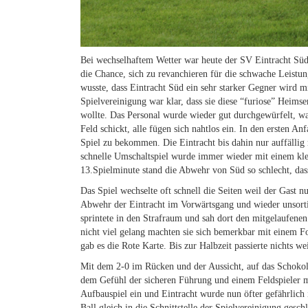
Bei wechselhaftem Wetter war heute der SV Eintracht Süd
die Chance, sich zu revanchieren für die schwache Leist
wusste, dass Eintracht Süd ein sehr starker Gegner wird m
Spielvereinigung war klar, dass sie diese “furiose” Heims
wollte. Das Personal wurde wieder gut durchgewürfelt, w
Feld schickt, alle fügen sich nahtlos ein. In den ersten A
Spiel zu bekommen. Die Eintracht bis dahin nur auffällig 
schnelle Umschaltspiel wurde immer wieder mit einem kle
13.Spielminute stand die Abwehr von Süd so schlecht, das
Das Spiel wechselte oft schnell die Seiten weil der Gast n
Abwehr der Eintracht im Vorwärtsgang und wieder unsortie
sprintete in den Strafraum und sah dort den mitgelaufene
nicht viel gelang machten sie sich bemerkbar mit einem Fo
gab es die Rote Karte. Bis zur Halbzeit passierte nichts we
Mit dem 2-0 im Rücken und der Aussicht, auf das Schokola
dem Gefühl der sicheren Führung und einem Feldspieler m
Aufbauspiel ein und Eintracht wurde nun öfter gefährlic
Ball gleich in die Schnittstelle der Spielvereinigung ges