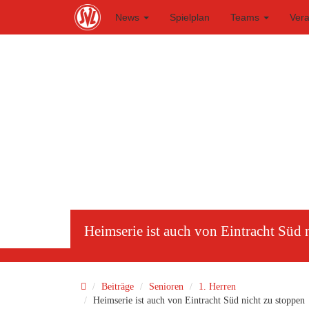
S
News
Spielplan
Teams
Ver
k
i
p
t
o
m
a
i
n
c
o
n
t
e
n
t
Heimserie ist auch von Eintracht Süd 
Beiträge
Senioren
1. Herren
Heimserie ist auch von Eintracht Süd nicht zu stoppen