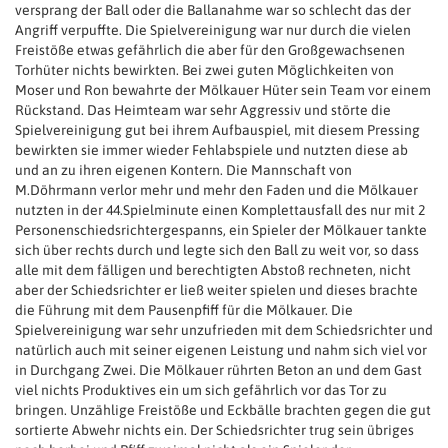
versprang der Ball oder die Ballanahme war so schlecht das der
Angriff verpuffte. Die Spielvereinigung war nur durch die vielen
Freistöße etwas gefährlich die aber für den Großgewachsenen
Torhüter nichts bewirkten. Bei zwei guten Möglichkeiten von
Moser und Ron bewahrte der Mölkauer Hüter sein Team vor einem
Rückstand. Das Heimteam war sehr Aggressiv und störte die
Spielvereinigung gut bei ihrem Aufbauspiel, mit diesem Pressing
bewirkten sie immer wieder Fehlabspiele und nutzten diese ab
und an zu ihren eigenen Kontern. Die Mannschaft von
M.Döhrmann verlor mehr und mehr den Faden und die Mölkauer
nutzten in der 44.Spielminute einen Komplettausfall des nur mit 2
Personenschiedsrichtergespanns, ein Spieler der Mölkauer tankte
sich über rechts durch und legte sich den Ball zu weit vor, so dass
alle mit dem fälligen und berechtigten Abstoß rechneten, nicht
aber der Schiedsrichter er ließ weiter spielen und dieses brachte
die Führung mit dem Pausenpfiff für die Mölkauer. Die
Spielvereinigung war sehr unzufrieden mit dem Schiedsrichter und
natürlich auch mit seiner eigenen Leistung und nahm sich viel vor
in Durchgang Zwei. Die Mölkauer rührten Beton an und dem Gast
viel nichts Produktives ein um sich gefährlich vor das Tor zu
bringen. Unzählige Freistöße und Eckbälle brachten gegen die gut
sortierte Abwehr nichts ein. Der Schiedsrichter trug sein übriges