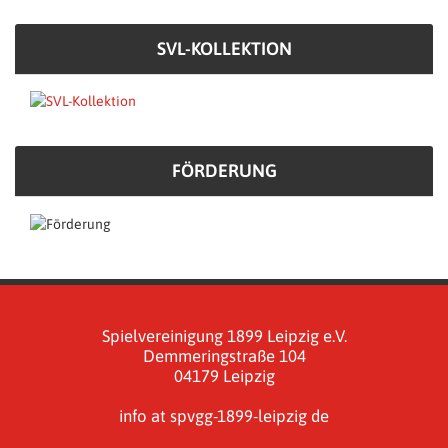
SVL-KOLLEKTION
FÖRDERUNG
Spielvereinigung 1899 Leipzig e.V.
Demmeringstraße 104
04179 Leipzig
info at spvgg-1899-leipzig de