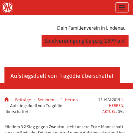
S
T
k
o
i
g
p
g
t
Dein Familienverein in Lindenau
l
o
e
m
Spielvereinigung Leipzig 1899 e.V.
n
a
a
i
v
n
i
c
g
o
a
n
Aufstiegsduell von Tragödie überschattet
t
t
i
e
o
n
n
t
Beiträge
Senioren
1. Herren
12. MAI 2015
1.
Aufstiegsduell von Tragödie
HERREN
,
überschattet
AKTUELL
SVL
Mit dem 3:2-Sieg gegen Zwenkau steht unsere Erste Mannschaft
kurz vor Ende der Spielzeit nun auf einem Aufstiegsplatz und hat