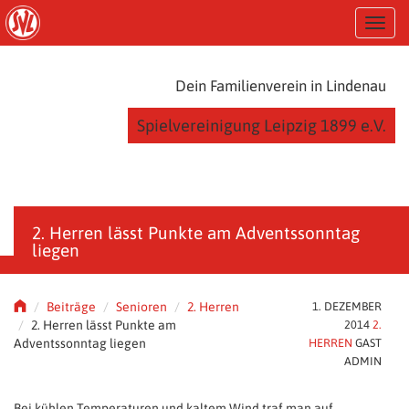
S
T
k
o
i
g
p
g
t
Dein Familienverein in Lindenau
l
o
e
m
Spielvereinigung Leipzig 1899 e.V.
n
a
a
i
v
n
i
c
g
o
a
n
2. Herren lässt Punkte am Adventssonntag
t
t
liegen
i
e
o
n
n
t
Beiträge
Senioren
2. Herren
1. DEZEMBER
2. Herren lässt Punkte am
2014
2.
Adventssonntag liegen
HERREN
GAST
ADMIN
Bei kühlen Temperaturen und kaltem Wind traf man auf