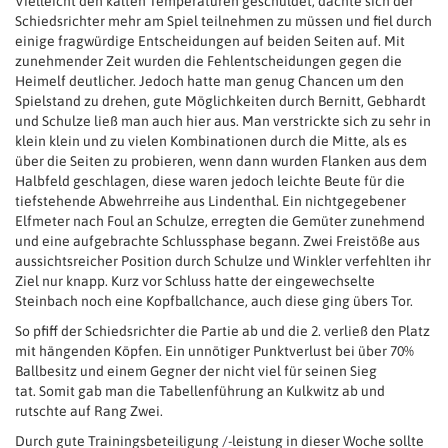
Vielleicht den kalten Temperaturen geschuldet, dachte sich der
Schiedsrichter mehr am Spiel teilnehmen zu müssen und fiel durch
einige fragwürdige Entscheidungen auf beiden Seiten auf. Mit
zunehmender Zeit wurden die Fehlentscheidungen gegen die
Heimelf deutlicher. Jedoch hatte man genug Chancen um den
Spielstand zu drehen, gute Möglichkeiten durch Bernitt, Gebhardt
und Schulze ließ man auch hier aus. Man verstrickte sich zu sehr in
klein klein und zu vielen Kombinationen durch die Mitte, als es
über die Seiten zu probieren, wenn dann wurden Flanken aus dem
Halbfeld geschlagen, diese waren jedoch leichte Beute für die
tiefstehende Abwehrreihe aus Lindenthal. Ein nichtgegebener
Elfmeter nach Foul an Schulze, erregten die Gemüter zunehmend
und eine aufgebrachte Schlussphase begann. Zwei Freistöße aus
aussichtsreicher Position durch Schulze und Winkler verfehlten ihr
Ziel nur knapp. Kurz vor Schluss hatte der eingewechselte
Steinbach noch eine Kopfballchance, auch diese ging übers Tor.
So pfiff der Schiedsrichter die Partie ab und die 2. verließ den Platz
mit hängenden Köpfen. Ein unnötiger Punktverlust bei über 70%
Ballbesitz und einem Gegner der nicht viel für seinen Sieg
tat. Somit gab man die Tabellenführung an Kulkwitz ab und
rutschte auf Rang Zwei.
Durch gute Trainingsbeteiligung /-leistung in dieser Woche sollte