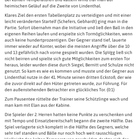
heimischen Geläuf auf die Zweite von Lindenthal.
Klares Ziel den ersten Tabellenplatz zu verteidigen und mit einer
leicht veränderten Startelf (Schefers, Gebhardt) ging man in die
Partie. Sofort übernahm man die Initiative und ließ den Ball in den
eigenen Reihen laufen und erspielte sich Tormöglichkeiten, wenn
auch keine hundertprozentigen. Der Gegner stand tief, lauerte
immer wieder auf Konter, wobei die meisten Angriffe über die 10
und 13 gefährlich nach vorne gespielt wurden. Die SpVgg ließ sich
nicht beirren und spielte sich gute Möglichkeiten zum ersten Tor
heraus, leider wurden diese durch Siegel, Bernitt und Schulze nicht
genutzt. So kam es wie es kommen und musste und der Gegner aus
Lindenthal nutze in der 41. Minute seinen dritten Eckstoß, der wie
die zuvor direkt auf den Hüter getreten wurde, zur Führung. Für
den außenstehenden Betrachter ein glückliches Tor. (0:1)
Zum Pausentee rüttelte der Trainer seine Schützlinge wach und
man kam mit Elan aus der Kabine.
Die Spieler der 2. Herren hatten keine Punkte zu verschenken und
mit Tempo und Einsatzbereitschaft begann die zweite Hälfte. Das
Spiel verlagerte sich komplett in die Hälfte des Gegners, welche
sehr tief standen und Bälle nur noch hoch weit rausschlugen.