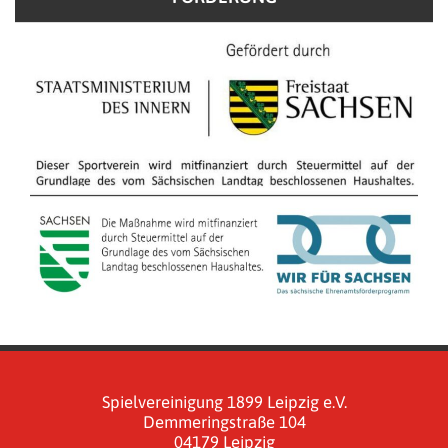
Spielvereinigung 1899 Leipzig e.V.
Demmeringstraße 104
04179 Leipzig