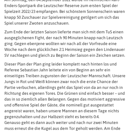
Enders-Sportpark die Leutzscher Reserve zum ersten Spiel der
Spielzeit 2022/23 empfangen. Bei schönstem Sonnenschein waren
knapp 50 Zuschauer zur Spielvereinigung getilgert um sich das
Spiel unserer Zwoten anzuschauen.
Zum Ende der letzten Saison lieferte man sich mit dem TuS einen
ausgeglichenen Fight, der nach 90 Minuten knapp nach Leutzsch
ging. Gegen ebenjene wollten wir nach all der Vorfreude eine
Woche nach dem glücklichen 2:1 Heimsieg gegen den Lindenauer
SV nachlegen und gleich zu Beginn der Saison ein Zeichen setzen.
Dieser Plan der Plan ging leider komplett nach hinten los und
Referee Sebastian Jahn leitete ein von Beginn an sehr ein
einseitiges Treiben zugunsten der Leutzscher Mannschaft. Unsere
Jungs in Rot und Weiß können zwar noch die erste Chance der
Partie verbuchen, allerdings geht das Spiel von da an nur noch in
Richtung des eigenen Tores. Die Grünen sind einfach besser – und
das in so ziemlich allen Belangen. Gegen das motiviert aggressive
und offensive Spiel der Gäste, die nominell gut ausgestattet
angereist waren, haben unsere Mannen an diesem Tage nichts
gegenzuhalten und zur Halbzeit steht es bereits 0:4.
Genauso geht es dann auch weiter und nach nur zwei Minuten
muss erneut die die Kugel aus dem Tor geholt werden. Am Ende