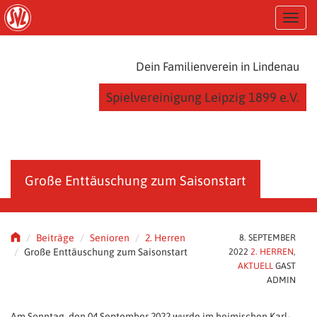
S
T
k
o
i
g
p
g
t
Dein Familienverein in Lindenau
l
o
e
m
Spielvereinigung Leipzig 1899 e.V.
n
a
a
i
v
n
i
c
g
o
a
n
Große Enttäuschung zum Saisonstart
t
t
i
e
o
n
n
t
Beiträge
Senioren
2. Herren
8. SEPTEMBER
Große Enttäuschung zum Saisonstart
2022
2. HERREN
,
AKTUELL
GAST
ADMIN
Am Sonntag, den 04.September 2022 wurde im heimischen Karl-