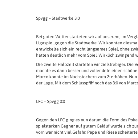
Spvgg – Stadtwerke 3:0
Bei guten Wetter starteten wir auf unserem, im Verg
Ligaspiel gegen die Stadtwerke. Wir konnten diesma
entwickelte sich ein recht langsames Spiel, ohne z
hatten deutlich mehr vom Spiel. Wirklich zwingend wu
Die zweite Halbzeit starteten wir zielstrebiger. Die 
machte es dann besser und vollendete einen schönen
Marco konnte im Nachstochern zum 2: erhöhen. Nun w
der Lage. Mit dem Schlusspfiff noch das 3:0 von Mar
LFC – Spvgg 0:0
Gegen den LFC ging es nun darum die Form des Pokal
spielstarken Gegner auf gutem Geläuf wurde sich zunä
vorn war nicht viel Gefahr. Pepe und Riese scheiterte