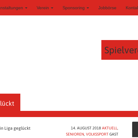
anstaltungen
Verein
Sponsoring
Jobbörse
Konta
Spielver
glückt
 in Liga geglückt
14. AUGUST 2018
AKTUELL
,
SENIOREN
,
VOLKSSPORT
GAST