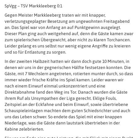
SpVgg – TSV Markkleeberg 0:1
Gegen Meister Markkleeberg traten wir mit knapper,
verletzungsgeplagter Besetzung am ungewohnten Freitagabend
an. Das Spiel war von Anfang an auf Punktgewinn ausgelegt.
Dieser Plan ging auch weitgehend auf, denn die Gäste kamen zwar
zum spielerischen Übergewicht, aber nicht zu klaren Torchancen.
Leider gelang es uns selbst nur wenig eigene Angriffe zu kreieren
und so für Entlastung zu sorgen.
In der zweiten Halbzeit hatten wir dann doch gute 10 Minuten, in
denen wir uns in der gegnerischen Hälfte festsetzen konnten. Die
Gäste, mit 7 Wechslern angetreten, rotierten munter durch, so dass
immer wieder frische Kräfte ins Spiel kamen. Leider waren wir
nach einem Einwurf einmal unkonzentriert und eine
Direktabnahme fand den Weg ins Tor. Danach wurden die Gäste
ihrem Ruf als Unsympathen der Liga gerecht. Eklige Fouls,
Zeitspiel an der Eckfahne und beim Einwurf, sowie übertriebene
Schauspieleinlagen machten dem guten Schiedsrichter und auch
uns das Leben schwer. So endete das Spiel mit einer knappen
Niederlage, was die Gäste dann lautstark übertrieben in der
Kabine zelebrierten.