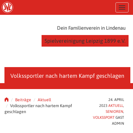
S
T
k
o
i
g
p
g
t
Dein Familienverein in Lindenau
l
o
e
m
Spielvereinigung Leipzig 1899 e.V.
n
a
a
i
v
n
i
c
g
o
a
n
Volkssportler nach hartem Kampf geschlagen
t
t
i
e
o
n
n
t
Beiträge
Aktuell
24. APRIL
Volkssportler nach hartem Kampf
2023
AKTUELL
,
geschlagen
SENIOREN
,
VOLKSSPORT
GAST
ADMIN