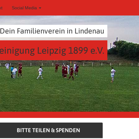
kt
Social Media
Dein Familienverein in Lindenau
einigung Leipzig 1899 e.V.
BITTE TEILEN & SPENDEN