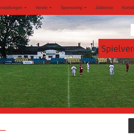
anstaltungen
Verein
Sponsoring
Jobbörse
Konta
Spielver