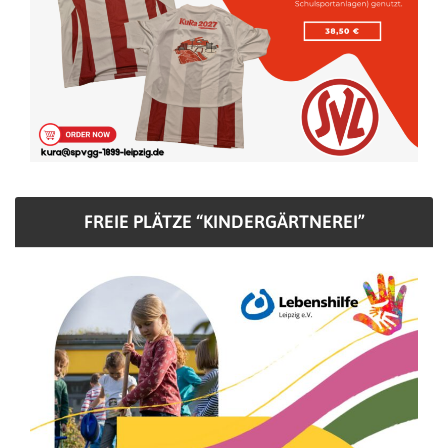
FREIE PLÄTZE “KINDERGÄRTNEREI”