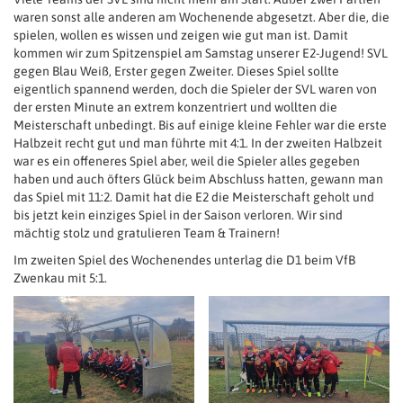
waren sonst alle anderen am Wochenende abgesetzt. Aber die, die
spielen, wollen es wissen und zeigen wie gut man ist. Damit
kommen wir zum Spitzenspiel am Samstag unserer E2-Jugend! SVL
gegen Blau Weiß, Erster gegen Zweiter. Dieses Spiel sollte
eigentlich spannend werden, doch die Spieler der SVL waren von
der ersten Minute an extrem konzentriert und wollten die
Meisterschaft unbedingt. Bis auf einige kleine Fehler war die erste
Halbzeit recht gut und man führte mit 4:1. In der zweiten Halbzeit
war es ein offeneres Spiel aber, weil die Spieler alles gegeben
haben und auch öfters Glück beim Abschluss hatten, gewann man
das Spiel mit 11:2. Damit hat die E2 die Meisterschaft geholt und
bis jetzt kein einziges Spiel in der Saison verloren. Wir sind
mächtig stolz und gratulieren Team & Trainern!
Im zweiten Spiel des Wochenendes unterlag die D1 beim VfB
Zwenkau mit 5:1.