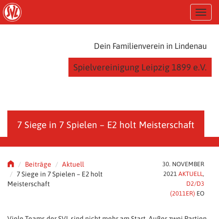
S
T
k
o
i
g
p
g
t
Dein Familienverein in Lindenau
l
o
e
m
Spielvereinigung Leipzig 1899 e.V.
n
a
a
i
v
n
i
c
g
o
a
n
7 Siege in 7 Spielen – E2 holt Meisterschaft
t
t
i
e
o
n
n
t
Beiträge
Aktuell
30. NOVEMBER
7 Siege in 7 Spielen – E2 holt
2021
AKTUELL
,
Meisterschaft
D2/D3
(2011ER)
EO
Viele Teams der SVL sind nicht mehr am Start. Außer zwei Partien