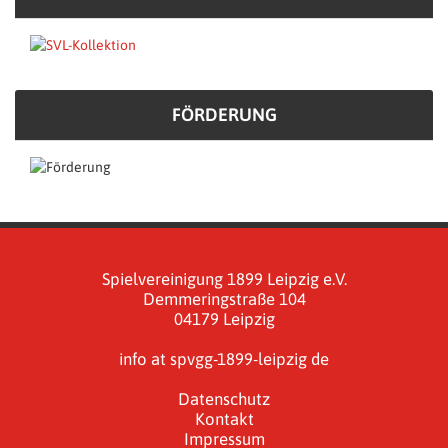
FÖRDERUNG
Spielvereinigung 1899 Leipzig e.V.
Demmeringstraße 104
04179 Leipzig
info at spvgg-1899-leipzig de
Datenschutz
Kontakt
Impressum