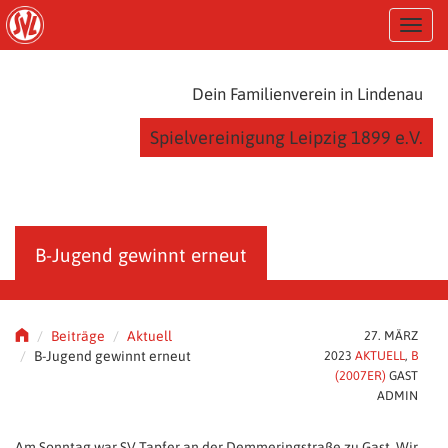
S
T
k
o
i
g
p
g
t
Dein Familienverein in Lindenau
l
o
e
m
Spielvereinigung Leipzig 1899 e.V.
n
a
a
i
v
n
i
c
g
o
a
n
B-Jugend gewinnt erneut
t
t
i
e
o
n
n
t
Beiträge
Aktuell
27. MÄRZ
B-Jugend gewinnt erneut
2023
AKTUELL
,
B
(2007ER)
GAST
ADMIN
Am Sonntag war SV Tapfer an der Demmeringstraße zu Gast. Wir