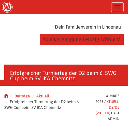
S
T
k
o
i
g
p
g
t
Dein Familienverein in Lindenau
l
o
e
m
Spielvereinigung Leipzig 1899 e.V.
n
a
a
i
v
n
i
c
g
o
a
n
Erfolgreicher Turniertag der D2 beim 6. SWG
t
t
Cup beim SV IKA Chemnitz
i
e
o
n
n
t
Beiträge
Aktuell
14. MÄRZ
Erfolgreicher Turniertag der D2 beim 6.
2023
AKTUELL
,
SWG Cup beim SV IKA Chemnitz
D2/D3
(2011ER)
GAST
ADMIN