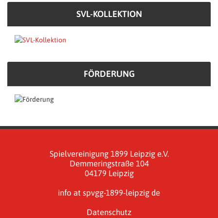
SVL-KOLLEKTION
FÖRDERUNG
Spielvereinigung 1899 Leipzig e.V.
Demmeringstraße 104
04179 Leipzig
info at spvgg-1899-leipzig de
Datenschutz