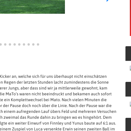
Kicker an, welche sich für uns überhaupt nicht einschätzen
gen Regen der letzten Stunden lacht zumindestens die Sonne
erer Jungs, aber dass sind wir ja mittlerweile gewohnt, kam
 die MaTo’s waren nicht beeindruckt und bekamen auch sofort
gte ein Komplettwechsel bei Mato. Nach vielen Minuten die
or der Pause doch noch über die Linie. Nach der Pause war die
Nach einem aufregenden Lauf übers Feld und mehreren Versuchen
eich zweimal das Runde dahin zu bringen wo es hingehört. Dem
lgte ein weiter Einwurf von Finnley und Yunus baute auf 6:1 aus.
 einem Zuspiel von Luca versenkte Erwin seinen zweiten Ball im