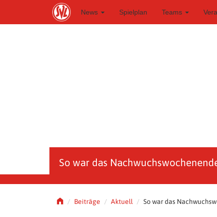
S
News
Spielplan
Teams
Ver
k
i
p
t
o
m
a
i
n
c
o
n
t
e
n
t
So war das Nachwuchswochenend
Beiträge
Aktuell
So war das Nachwuchs