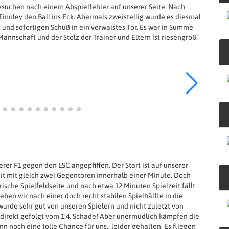
esuchen nach einem Abspielfehler auf unserer Seite. Nach
innley den Ball ins Eck. Abermals zweistellig wurde es diesmal
 und sofortigen Schuß in ein verwaistes Tor. Es war in Summe
annschaft und der Stolz der Trainer und Eltern ist riesengroß.
rer F1 gegen den LSC angepfiffen. Der Start ist auf unserer
eit mit gleich zwei Gegentoren innerhalb einer Minute. Doch
ische Spielfeldseite und nach etwa 12 Minuten Spielzeit fällt
gehen wir nach einer doch recht stabilen Spielhälfte in die
urde sehr gut von unseren Spielern und nicht zuletzt von
direkt gefolgt vom 1:4. Schade! Aber unermüdlich kämpfen die
nn noch eine tolle Chance für uns.. leider gehalten. Es fliegen