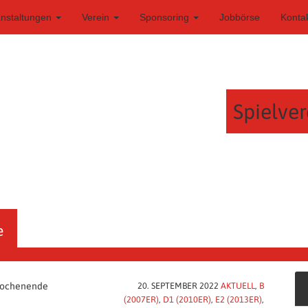
anstaltungen
Verein
Sponsoring
Jobbörse
Konta
Spielver
e
wochenende
20. SEPTEMBER 2022
AKTUELL
,
B
(2007ER)
,
D1 (2010ER)
,
E2 (2013ER)
,