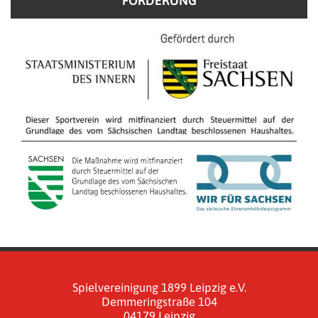
FÖRDERUNG
Spielvereinigung 1899 Leipzig e.V.
Demmeringstraße 104
04179 Leipzig