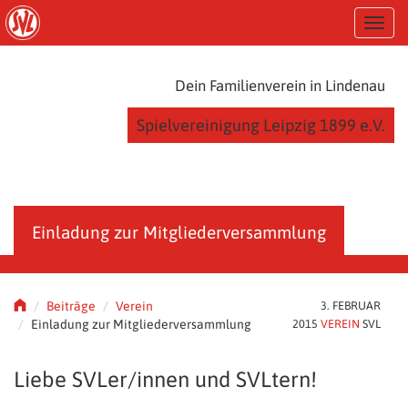
S
T
k
o
i
g
p
g
t
Dein Familienverein in Lindenau
l
o
e
m
Spielvereinigung Leipzig 1899 e.V.
n
a
a
i
v
n
i
c
g
o
a
n
Einladung zur Mitgliederversammlung
t
t
i
e
o
n
n
t
Beiträge
Verein
3. FEBRUAR
Einladung zur Mitgliederversammlung
2015
VEREIN
SVL
Liebe SVLer/innen und SVLtern!