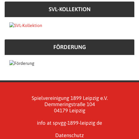
SVL-KOLLEKTION
FÖRDERUNG
Spielvereinigung 1899 Leipzig e.V.
Demmeringstraße 104
04179 Leipzig
info at spvgg-1899-leipzig de
Datenschutz