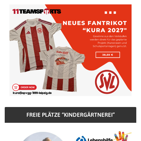
FREIE PLÄTZE “KINDERGÄRTNEREI”