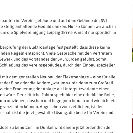
 Umbauten im Vereinsgebäude und auf dem Gelände der SVL
ure stetig anhaltende Geduld danken. Nur so können wir auch in
m die Spielvereinigung Leipzig 1899 e.V. nicht nur sportlich in
rprüfung der Elektroanlage festgestellt, dass diese keine
enden Regeln entspricht. Viele Gespräche mit den Vertretern
 Gewerk und des Vorstandes der SVL wurden geführt. Somit
Schließung des Vereinsgebäudes, durch den Einbau spezieller
 mit dem generellen Neubau der Elektroanlage – eine für alle
jetzt der Eine oder die Andere „warum wurde denn zum Großteil
s eine Erneuerung der Anlage als Unterputzvariante einer
äre. Der zeitliche Faktor spielt hier eine erhebliche Rolle,
e zum umziehen, duschen und begegnen brauch und wir nicht ein
ng verzichten können. Abgesehen vom zeitlichen, ist der
shalb ist die jetzt gewählte Lösung, die beste für Verein und
dose zu benutzen, im Dunkel wird einem jetzt ordentlich der