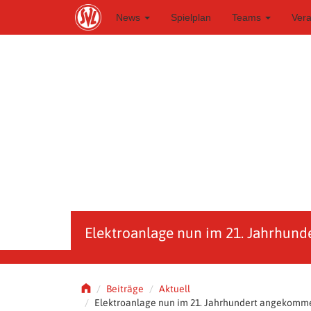
S
News
Spielplan
Teams
Ver
k
i
p
t
o
m
a
i
n
c
o
n
t
e
n
t
Elektroanlage nun im 21. Jahrhun
Beiträge
Aktuell
Elektroanlage nun im 21. Jahrhundert angekomm