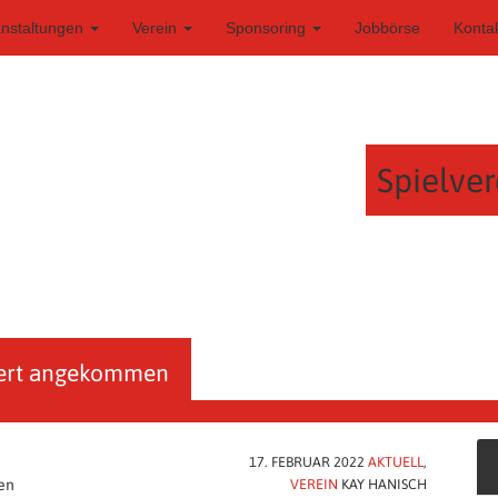
anstaltungen
Verein
Sponsoring
Jobbörse
Konta
Spielver
dert angekommen
17. FEBRUAR 2022
AKTUELL
,
en
VEREIN
KAY HANISCH