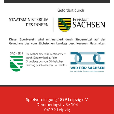
Spielvereinigung 1899 Leipzig e.V.
Demmeringstraße 104
04179 Leipzig