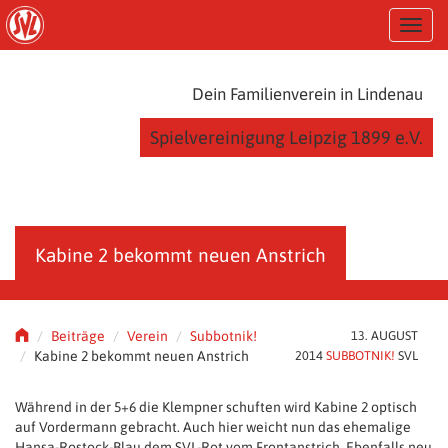
S
T
k
o
i
g
p
g
t
Dein Familienverein in Lindenau
l
o
e
m
Spielvereinigung Leipzig 1899 e.V.
n
a
a
i
v
n
i
c
g
o
a
n
Kabine 2 bekommt neuen Anstrich
t
t
i
e
o
n
n
t
Beiträge
Verein
Subbotnik!
13. AUGUST
Kabine 2 bekommt neuen Anstrich
2014
SUBBOTNIK!
SVL
Während in der 5+6 die Klempner schuften wird Kabine 2 optisch
auf Vordermann gebracht. Auch hier weicht nun das ehemalige
Hansa-Rostock-Blau dem SVL-Rot vom Frontanstrich. Ebenfalls neu