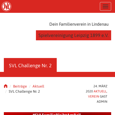
S
T
k
o
i
g
p
g
t
Dein Familienverein in Lindenau
l
o
e
m
Spielvereinigung Leipzig 1899 e.V.
n
a
a
i
v
n
i
c
g
o
a
n
SVL Challenge Nr. 2
t
t
i
e
o
n
n
t
Beiträge
Aktuell
24. MÄRZ
SVL Challenge Nr. 2
2020
AKTUELL
,
VEREIN
GAST
ADMIN